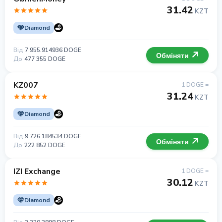
31.42
KZT
Diamond
Від
7 955.914936 DOGE
Обміняти
До
477 355 DOGE
KZ007
1 DOGE =
31.24
KZT
Diamond
Від
9 726.184534 DOGE
Обміняти
До
222 852 DOGE
IZI Exchange
1 DOGE =
30.12
KZT
Diamond