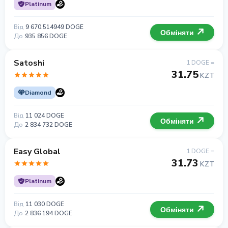
Platinum
Від
9 670.514949 DOGE
Обміняти
До
935 856 DOGE
Satoshi
1 DOGE =
31.75
KZT
Diamond
Від
11 024 DOGE
Обміняти
До
2 834 732 DOGE
Easy Global
1 DOGE =
31.73
KZT
Platinum
Від
11 030 DOGE
Обміняти
До
2 836 194 DOGE