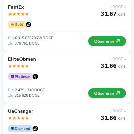
FastEx
1 DOGE =
31.67
KZT
Gold
Від
6 315.82570658 DOGE
Обміняти
До
378 751 DOGE
EliteObmen
1 DOGE =
31.66
KZT
Platinum
Від
2 479.1749 DOGE
Обміняти
До
315 828 DOGE
UaChanger
1 DOGE =
31.66
KZT
Diamond