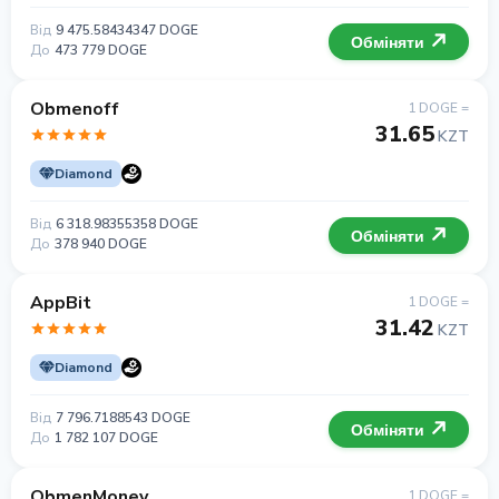
Від
9 475.58434347 DOGE
Обміняти
До
473 779 DOGE
Obmenoff
1 DOGE =
31.65
KZT
Diamond
Від
6 318.98355358 DOGE
Обміняти
До
378 940 DOGE
AppBit
1 DOGE =
31.42
KZT
Diamond
Від
7 796.7188543 DOGE
Обміняти
До
1 782 107 DOGE
ObmenMoney
1 DOGE =