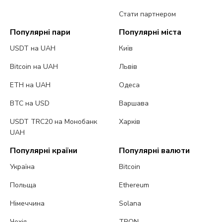
Стати партнером
Популярні пари
Популярні міста
USDT на UAH
Київ
Bitcoin на UAH
Львів
ETH на UAH
Одеса
BTC на USD
Варшава
USDT TRC20 на Монобанк
Харків
UAH
Популярні країни
Популярні валюти
Україна
Bitcoin
Польща
Ethereum
Німеччина
Solana
Чехія
TRON