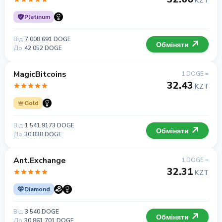
KZT
Platinum
Від
7 008.691 DOGE
Обміняти
До
42 052 DOGE
MagicBitcoins
1 DOGE =
32.43
KZT
Gold
Від
1 541.9173 DOGE
Обміняти
До
30 838 DOGE
Ant.Exchange
1 DOGE =
32.31
KZT
Diamond
Від
3 540 DOGE
Обміняти
До
30 861 701 DOGE