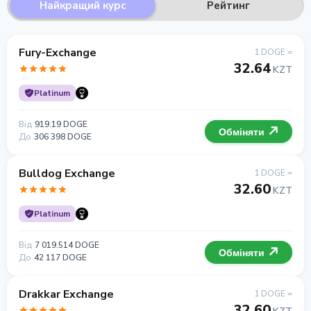
Найкращий курс
Рейтинг
Fury-Exchange
1 DOGE =
32.64
KZT
Platinum
Від
919.19 DOGE
Обміняти
До
306 398 DOGE
Bulldog Exchange
1 DOGE =
32.60
KZT
Platinum
Від
7 019.514 DOGE
Обміняти
До
42 117 DOGE
Drakkar Exchange
1 DOGE =
32.60