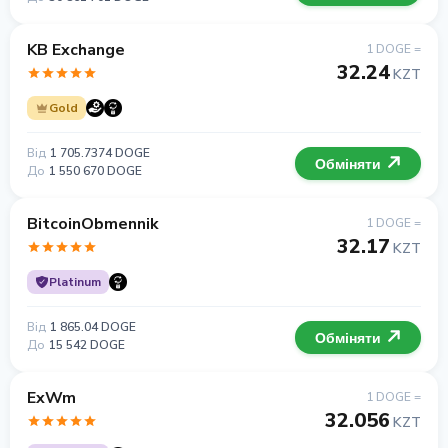
KB Exchange
1 DOGE =
32.24
KZT
Gold
Від
1 705.7374 DOGE
Обміняти
До
1 550 670 DOGE
BitcoinObmennik
1 DOGE =
32.17
KZT
Platinum
Від
1 865.04 DOGE
Обміняти
До
15 542 DOGE
ExWm
1 DOGE =
32.056
KZT