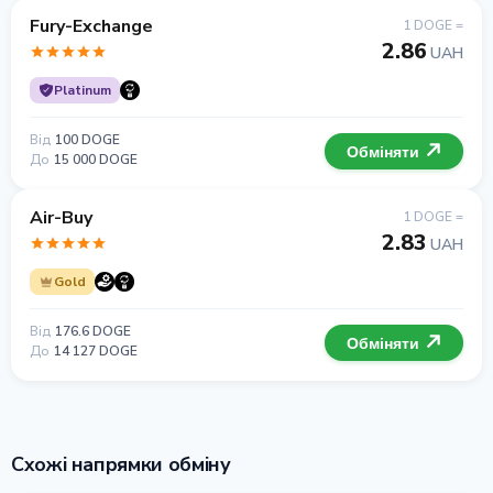
Fury-Exchange
1 DOGE =
2.86
UAH
Platinum
Від
100 DOGE
Обміняти
До
15 000 DOGE
Air-Buy
1 DOGE =
2.83
UAH
Gold
Від
176.6 DOGE
Обміняти
До
14 127 DOGE
Схожі напрямки обміну