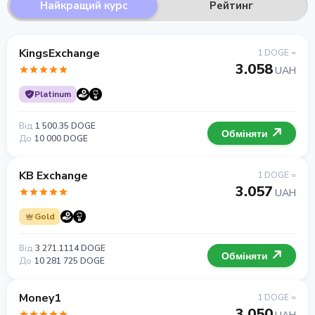
Найкращий курс
Рейтинг
KingsExchange
1 DOGE =
3.058
UAH
Platinum
Від
1 500.35 DOGE
Обміняти
До
10 000 DOGE
KB Exchange
1 DOGE =
3.057
UAH
Gold
Від
3 271.1114 DOGE
Обміняти
До
10 281 725 DOGE
Money1
1 DOGE =
3.050