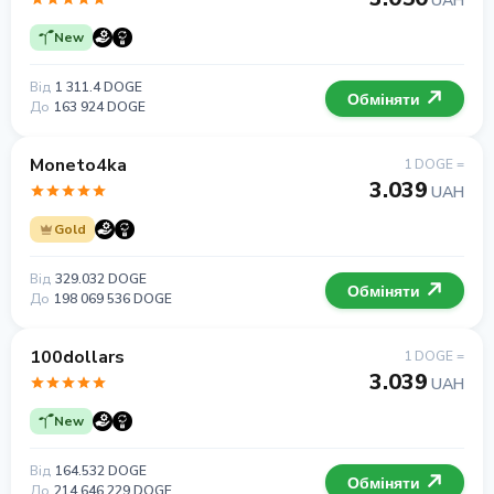
UAH
New
Від
1 311.4 DOGE
Обміняти
До
163 924 DOGE
Moneto4ka
1 DOGE =
3.039
UAH
Gold
Від
329.032 DOGE
Обміняти
До
198 069 536 DOGE
100dollars
1 DOGE =
3.039
UAH
New
Від
164.532 DOGE
Обміняти
До
214 646 229 DOGE