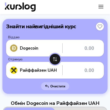
Знайти найвигідніший курс
Віддаю
Dogecoin
Отримую
Райффайзен UAH
Очистити
Обмін Dogecoin на Райффайзен UAH