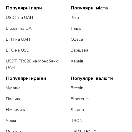
Популярні пари
Популярні міста
USDT на UAH
Київ
Bitcoin на UAH
Львів
ETH на UAH
Одеса
BTC на USD
Варшава
USDT TRC20 на Монобанк
Харків
UAH
Популярні країни
Популярні валюти
Україна
Bitcoin
Польща
Ethereum
Німеччина
Solana
Чехія
TRON
Молдова
USDT TRC20