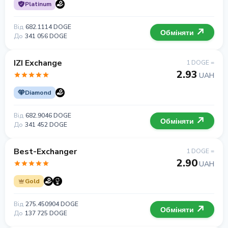
Platinum
Від
682.1114 DOGE
Обміняти
До
341 056 DOGE
IZI Exchange
1 DOGE =
2.93
UAH
Diamond
Від
682.9046 DOGE
Обміняти
До
341 452 DOGE
Best-Exchanger
1 DOGE =
2.90
UAH
Gold
Від
275.450904 DOGE
Обміняти
До
137 725 DOGE