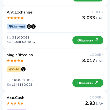
Ant.Exchange
1 DOGE =
3.033
UAH
Diamond
Від
3 310 DOGE
Обміняти
До
16 081 606 DOGE
MagicBitcoins
1 DOGE =
3.017
UAH
Gold
Від
166.0569 DOGE
Обміняти
До
164 318 DOGE
Axo.Cash
1 DOGE =
2.93
UAH