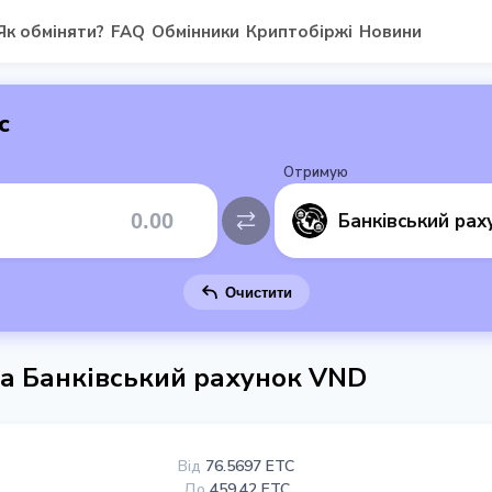
Як обміняти?
FAQ
Обмінники
Криптобіржі
Новини
с
Отримую
Очистити
на Банківський рахунок VND
Від
76.5697 ETC
До
459.42 ETC