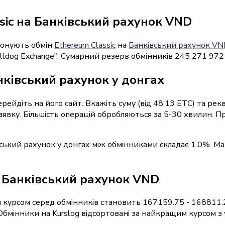
sic на Банківський рахунок VND
понують обмін
Ethereum Classic
на
Банківський рахунок VN
lldog Exchange". Сумарний резерв обмінників 245 271 972
нківський рахунок у донгах
перейдіть на його сайт. Вкажіть суму (від 48.13 ETC) та р
заявку. Більшість операцій обробляються за 5-30 хвилин.
вський рахунок у донгах між обмінниками складає 1.0%. Ма
 / Банківський рахунок VND
 курсом серед обмінників становить 167159.75 - 168811.
мінники на Kurslog відсортовані за найкращим курсом з у