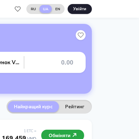
RU
UA
EN
Увійти
Банківський рахунок VND
Найкращий курс
Рейтинг
1 ETC =
Обміняти
169 459
VND