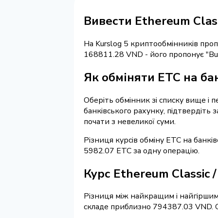
Вивести Ethereum Clas
На Kurslog 5 криптообмінників про
168811.28 VND - його пропонує "Bu
Як обміняти ETC на ба
Оберіть обмінник зі списку вище і 
банківського рахунку, підтвердіть 
почати з невеликої суми.
Різниця курсів обміну ETC на банкі
5982.07 ETC за одну операцію.
Курс Ethereum Classic
Різниця між найкращим і найгіршим
складе приблизно 794387.03 VND. Об