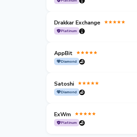
Platinum
Drakkar Exchange
Platinum
AppBit
Diamond
Satoshi
Diamond
ExWm
Platinum