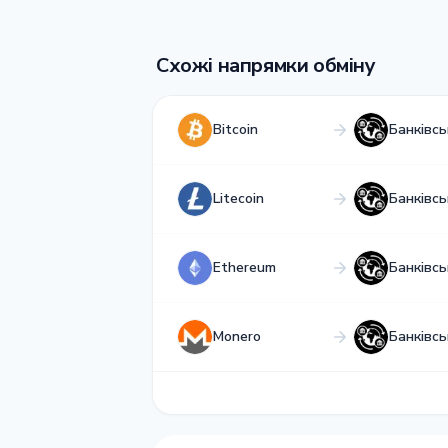
Схожі напрямки обміну
Bitcoin
Банківс
Litecoin
Банківс
Ethereum
Банківс
Monero
Банківс