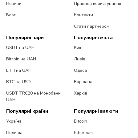
Новини
Правила користування
Блог
Контакти
Стати партнером
Популярні пари
Популярні міста
USDT на UAH
Київ
Bitcoin на UAH
Львів
ETH на UAH
Одеса
BTC на USD
Варшава
USDT TRC20 на Монобанк
Харків
UAH
Популярні країни
Популярні валюти
Україна
Bitcoin
Польща
Ethereum