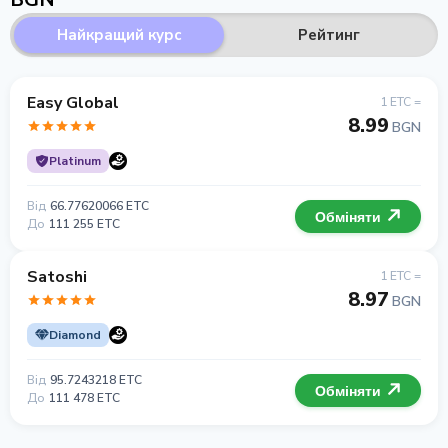
Найкращий курс
Рейтинг
Easy Global
1 ETC =
8.99
BGN
Platinum
Від
66.77620066 ETC
Обміняти
До
111 255 ETC
Satoshi
1 ETC =
8.97
BGN
Diamond
Від
95.7243218 ETC
Обміняти
До
111 478 ETC