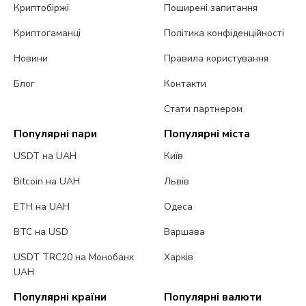
Криптобіржі
Поширені запитання
Криптогаманці
Політика конфіденційності
Новини
Правила користування
Блог
Контакти
Стати партнером
Популярні пари
Популярні міста
USDT на UAH
Київ
Bitcoin на UAH
Львів
ETH на UAH
Одеса
BTC на USD
Варшава
USDT TRC20 на Монобанк
Харків
UAH
Популярні країни
Популярні валюти