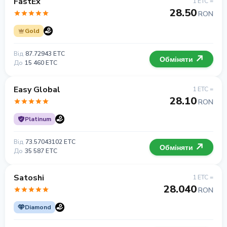
FastEx
1 ETC =
28.50
RON
Gold
Від
87.72943 ETC
Обміняти
До
15 460 ETC
Easy Global
1 ETC =
28.10
RON
Platinum
Від
73.57043102 ETC
Обміняти
До
35 587 ETC
Satoshi
1 ETC =
28.040
RON
Diamond