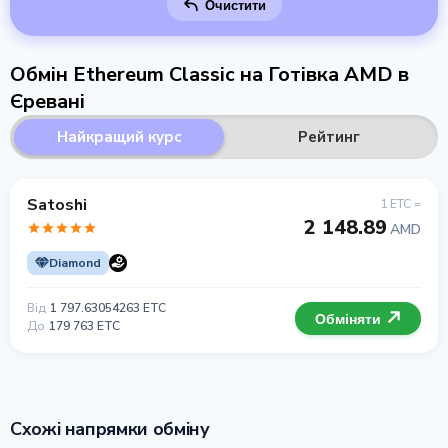
Очистити
Обмін Ethereum Classic на Готівка AMD в
Єревані
Найкращий курс
Рейтинг
Satoshi
1 ETC =
2 148.89
AMD
Diamond
Від
1 797.63054263 ETC
Обміняти
До
179 763 ETC
Схожі напрямки обміну