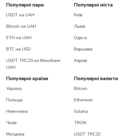
Популярні пари
Популярні міста
USDT на UAH
Київ
Bitcoin на UAH
Львів
ETH на UAH
Одеса
BTC на USD
Варшава
USDT TRC20 на Монобанк
Харків
UAH
Популярні країни
Популярні валюти
Україна
Bitcoin
Польща
Ethereum
Німеччина
Solana
Чехія
TRON
Молдова
USDT TRC20