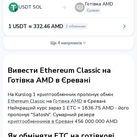
Готівка AMD
USDT SOL
Єреван
1 USDT ≈ 332.46 AMD
1 обмінник
Ще 4 напрямків
Вивести Ethereum Classic на
Готівка AMD в Єревані
На Kurslog 1 криптообмінник пропонує обмін
Ethereum Classic
на
Готівка AMD
в Єревані.
Найкращий курс зараз 1 ETC = 1836.75 AMD - його
пропонує "Satoshi". Сумарний резерв
криптообмінників в Єревані
456 000 000 AMD.
Як обміняти ETC на готівкові