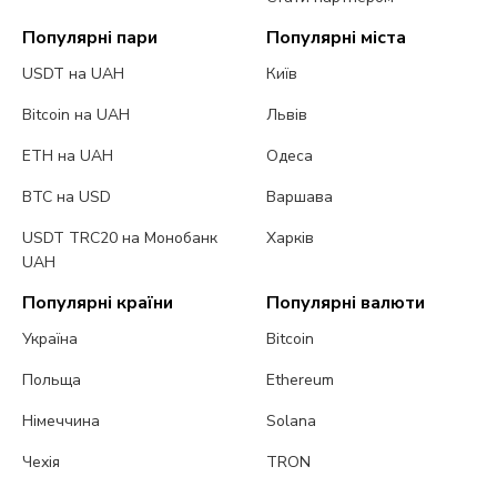
Популярні пари
Популярні міста
USDT на UAH
Київ
Bitcoin на UAH
Львів
ETH на UAH
Одеса
BTC на USD
Варшава
USDT TRC20 на Монобанк
Харків
UAH
Популярні країни
Популярні валюти
Україна
Bitcoin
Польща
Ethereum
Німеччина
Solana
Чехія
TRON