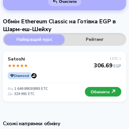
Очистити
Обмін Ethereum Classic на Готівка EGP в
Шарм-еш-Шейху
Найкращий курс
Рейтинг
Satoshi
1 ETC =
306.69
EGP
Diamond
Від
1 649.89030893 ETC
Обміняти
До
329 991 ETC
Схожі напрямки обміну