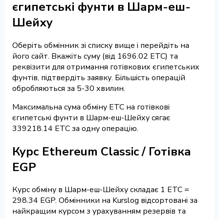
єгипетські фунти в Шарм-еш-
Шейху
Оберіть обмінник зі списку вище і перейдіть на
його сайт. Вкажіть суму (від 1696.02 ETC) та
реквізити для отримання готівкових єгипетських
фунтів, підтвердіть заявку. Більшість операцій
обробляються за 5-30 хвилин.
Максимальна сума обміну ETC на готівкові
єгипетські фунти в Шарм-еш-Шейху сягає
339218.14 ETC за одну операцію.
Курс Ethereum Classic / Готівка
EGP
Курс обміну в Шарм-еш-Шейху складає 1 ETC =
298.34 EGP. Обмінники на Kurslog відсортовані за
найкращим курсом з урахуванням резервів та