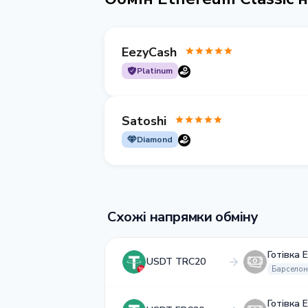
EezyCash
Platinum
Satoshi
Diamond
Схожі напрямки обміну
Готівка 
USDT TRC20
Барсело
Готівка 