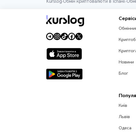
Kurslog
Обмін криптовалюти в Іспанії
Обм
›
›
Сервіс
Обмінни
Криптоб
Криптог
Новини
Блог
Популя
Київ
Львів
Одеса