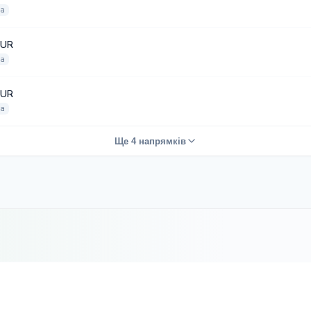
на
EUR
на
EUR
на
Ще 4 напрямків