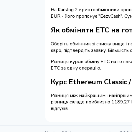
На Kurslog 2 криптообмінники про
EUR - його пропонує "EezyCash". С
Як обміняти ETC на гот
Оберіть обмінник зі списку вище і п
євро, підтвердіть заявку. Більшість
Різниця курсів обміну ETC на готів
ETC за одну операцію.
Курс Ethereum Classic 
Різниця між найкращим і найгіршим 
різниця складе приблизно 1189.27 
відгуків.