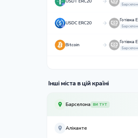
USDT ERC20
Барсело
Готівка 
USDC ERC20
Барсело
Готівка 
Bitcoin
Барсело
Інші міста в цій країні
Барселона
ВИ ТУТ
Аліканте