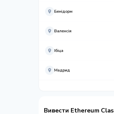
Бенідорм
Валенсія
Ібіца
Мадрид
Вивести Ethereum Class