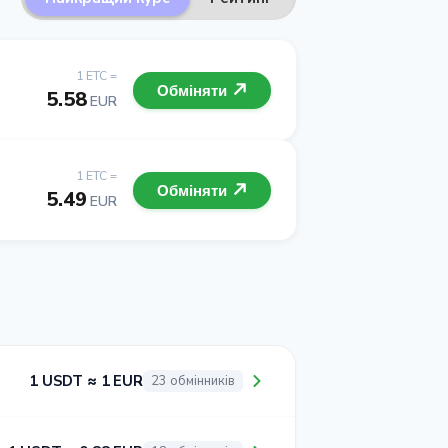
1 ETC =
Обміняти
5.58
EUR
1 ETC =
Обміняти
5.49
EUR
1 USDT ≈ 1 EUR
23 обмінників