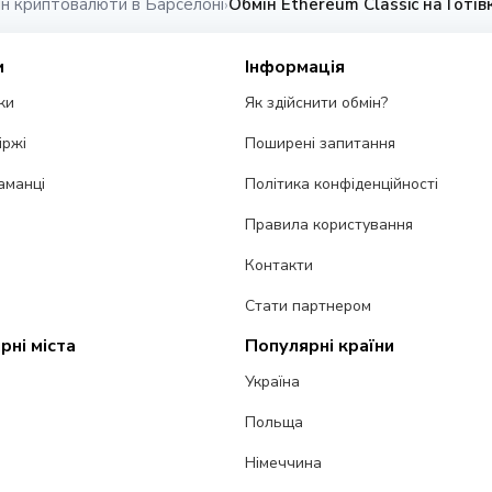
ін криптовалюти в Барселоні
Обмін Ethereum Classic на Готів
›
и
Інформація
ки
Як здійснити обмін?
іржі
Поширені запитання
аманці
Політика конфіденційності
Правила користування
Контакти
Стати партнером
рні міста
Популярні країни
Україна
Польща
Німеччина