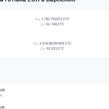
Від
1 792.791972 ETC
До
62 748 ETC
Від
1 574.84297405 ETC
До
91 031 ETC
EUR
на
EUR