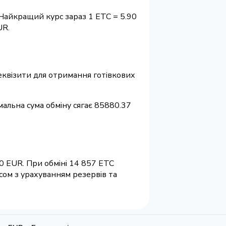
 Найкращий курс зараз 1 ETC = 5.90
UR.
 реквізити для отримання готівкових
мальна сума обміну сягає 85880.37
90 EUR. При обміні 14 857 ETC
сом з урахуванням резервів та