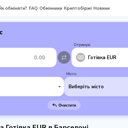
Як обміняти?
FAQ
Обмінники
Криптобіржі
Новини
с
Отримую
Готівка EUR
Місто
Виберіть місто
Очистити
на Готівка EUR в Барселоні