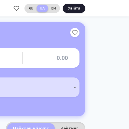
RU
UA
EN
Увійти
Найкращий курс
Рейтинг