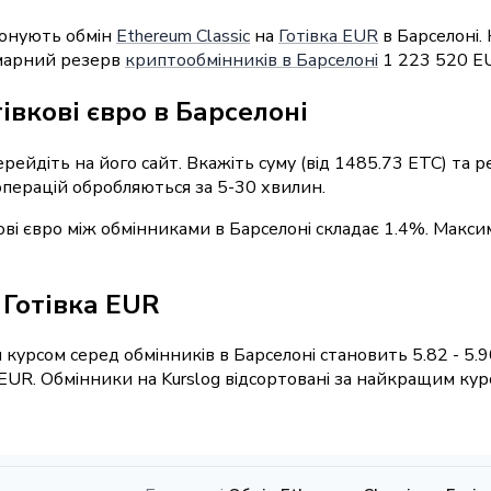
понують обмін
Ethereum Classic
на
Готівка EUR
в Барселоні.
умарний резерв
криптообмінників в Барселоні
1 223 520 E
івкові євро в Барселоні
ерейдіть на його сайт. Вкажіть суму (від 1485.73 ETC) та
 операцій обробляються за 5-30 хвилин.
кові євро між обмінниками в Барселоні складає 1.4%. Макси
/ Готівка EUR
курсом серед обмінників в Барселоні становить 5.82 - 5.
EUR. Обмінники на Kurslog відсортовані за найкращим кур