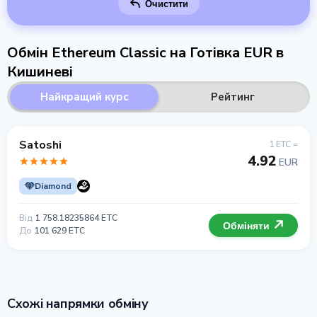
Очистити
Обмін Ethereum Classic на Готівка EUR в
Кишиневі
Найкращий курс
Рейтинг
Satoshi
1 ETC =
4.92
EUR
Diamond
Від
1 758.18235864 ETC
Обміняти
До
101 629 ETC
Схожі напрямки обміну