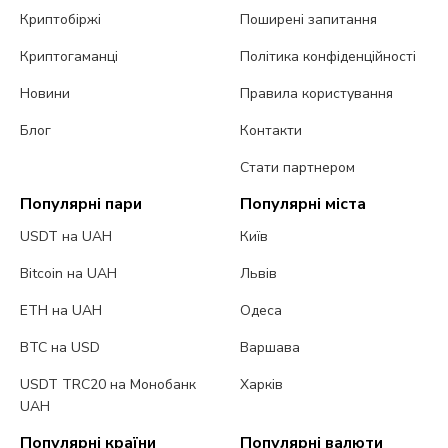
Криптобіржі
Поширені запитання
Криптогаманці
Політика конфіденційності
Новини
Правила користування
Блог
Контакти
Стати партнером
Популярні пари
Популярні міста
USDT на UAH
Київ
Bitcoin на UAH
Львів
ETH на UAH
Одеса
BTC на USD
Варшава
USDT TRC20 на Монобанк
Харків
UAH
Популярні країни
Популярні валюти