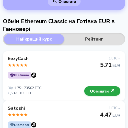
Очистити
Обмін Ethereum Classic на Готівка EUR в
Ганновері
Найкращий курс
Рейтинг
EezyCash
1 ETC =
5.71
EUR
Platinum
Від
1 751.73562 ETC
Обміняти
До
61 311 ETC
Satoshi
1 ETC =
4.47
EUR
Diamond