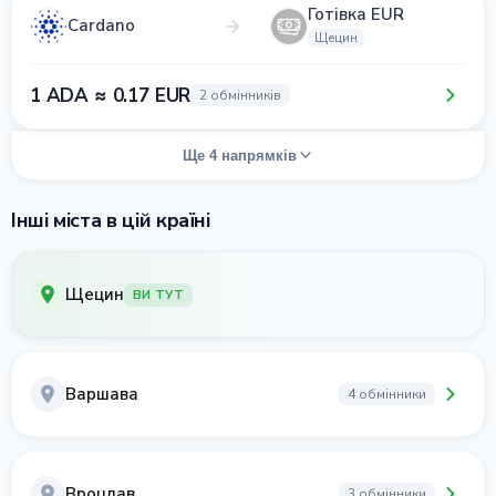
Готівка EUR
Cardano
Щецин
1 ADA ≈ 0.17 EUR
2 обмінників
Ще 4 напрямків
Інші міста в цій країні
Щецин
ВИ ТУТ
Варшава
4 обмінники
Вроцлав
3 обмінники