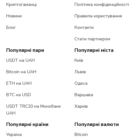
Криптогаманці
Політика конфіденційності
Новини
Правила користування
Блог
Контакти
Стати партнером
Популярні пари
Популярні міста
USDT на UAH
Київ
Bitcoin на UAH
Львів
ETH на UAH
Одеса
BTC на USD
Варшава
USDT TRC20 на Монобанк
Харків
UAH
Популярні країни
Популярні валюти
Україна
Bitcoin