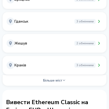
Гданськ
3 обмінники
Жешув
2 обмінники
Краків
3 обмінники
Більше міст
Вивести Ethereum Classic на