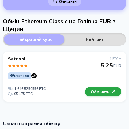
Очистити
Обмін Ethereum Classic на Готівка EUR в
Щецині
Найкращий курс
Рейтинг
Satoshi
1 ETC =
5.25
EUR
Diamond
Від
1 646.5250556 ETC
Обміняти
До
95 175 ETC
Схожі напрямки обміну