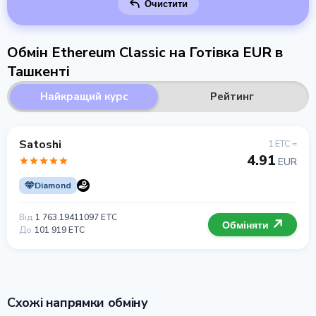
Очистити
Обмін Ethereum Classic на Готівка EUR в
Ташкенті
Найкращий курс
Рейтинг
Satoshi
1 ETC =
4.91
EUR
Diamond
Від
1 763.19411097 ETC
Обміняти
До
101 919 ETC
Схожі напрямки обміну