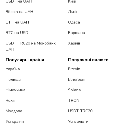
USDT на UAH
Київ
Bitcoin на UAH
Львів
ETH на UAH
Одеса
BTC на USD
Варшава
USDT TRC20 на Монобанк
Харків
UAH
Популярні країни
Популярні валюти
Україна
Bitcoin
Польща
Ethereum
Німеччина
Solana
Чехія
TRON
Молдова
USDT TRC20
Усі країни
Усі валюти