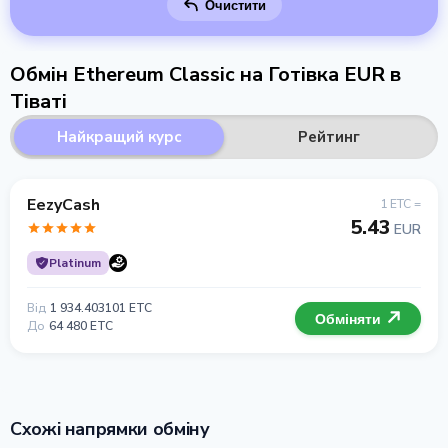
Очистити
Обмін Ethereum Classic на Готівка EUR в
Тіваті
Найкращий курс
Рейтинг
EezyCash
1 ETC =
5.43
EUR
Platinum
Від
1 934.403101 ETC
Обміняти
До
64 480 ETC
Схожі напрямки обміну