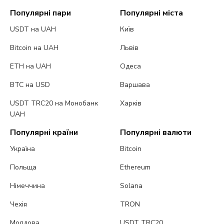
Популярні пари
Популярні міста
USDT на UAH
Київ
Bitcoin на UAH
Львів
ETH на UAH
Одеса
BTC на USD
Варшава
USDT TRC20 на Монобанк
Харків
UAH
Популярні країни
Популярні валюти
Україна
Bitcoin
Польща
Ethereum
Німеччина
Solana
Чехія
TRON
Молдова
USDT TRC20