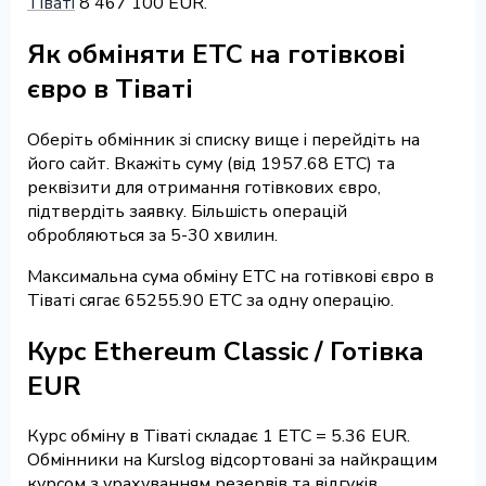
Тіваті
8 467 100 EUR.
Як обміняти ETC на готівкові
євро в Тіваті
Оберіть обмінник зі списку вище і перейдіть на
його сайт. Вкажіть суму (від 1957.68 ETC) та
реквізити для отримання готівкових євро,
підтвердіть заявку. Більшість операцій
обробляються за 5-30 хвилин.
Максимальна сума обміну ETC на готівкові євро в
Тіваті сягає 65255.90 ETC за одну операцію.
Курс Ethereum Classic / Готівка
EUR
Курс обміну в Тіваті складає 1 ETC = 5.36 EUR.
Обмінники на Kurslog відсортовані за найкращим
курсом з урахуванням резервів та відгуків.