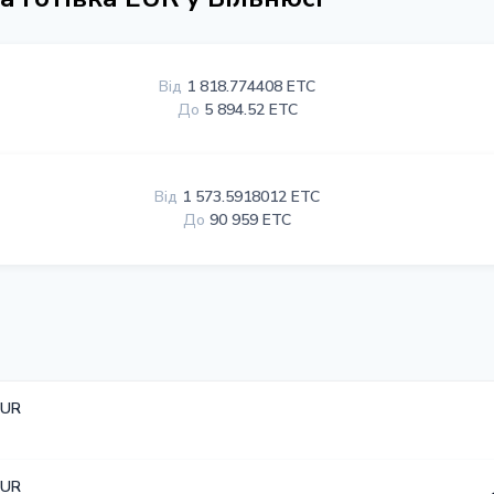
Від
1 818.774408 ETC
До
5 894.52 ETC
Від
1 573.5918012 ETC
До
90 959 ETC
EUR
EUR