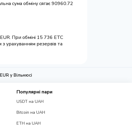
альна сума обміну сягає 90960.72
 EUR. При обміні 15 736 ETC
м з урахуванням резервів та
 EUR у Вільнюсі
Популярні пари
USDT на UAH
Bitcoin на UAH
ETH на UAH