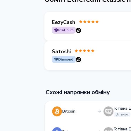
EezyCash
Platinum
Satoshi
Diamond
Схожі напрямки обміну
Готівка 
Bitcoin
Вільнюс
Готівка 