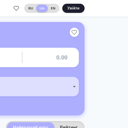
RU
UA
EN
Увійти
Найкращий курс
Рейтинг