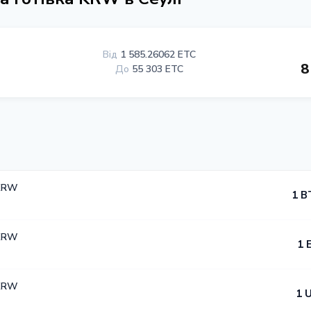
Від
1 585.26062 ETC
8
До
55 303 ETC
 KRW
1 B
 KRW
1 
 KRW
1 