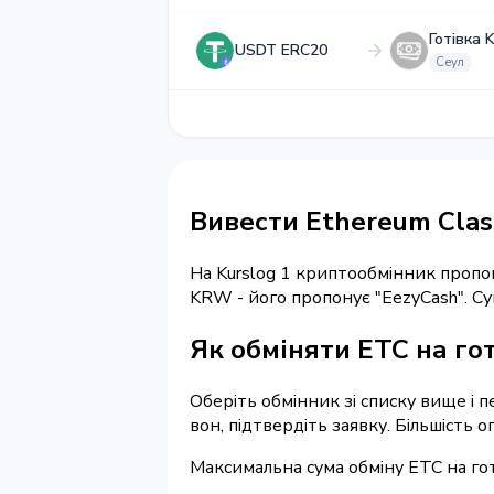
Готівка
USDT ERC20
Сеул
Вивести Ethereum Class
На Kurslog 1 криптообмінник пропо
KRW - його пропонує "EezyCash". 
Як обміняти ETC на гот
Оберіть обмінник зі списку вище і п
вон, підтвердіть заявку. Більшість 
Максимальна сума обміну ETC на гот