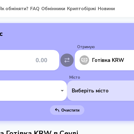
Як обміняти?
FAQ
Обмінники
Криптобіржі
Новини
с
Отримую
Готівка KRW
Місто
Виберіть місто
Очистити
на Готівка KRW в Сеулі