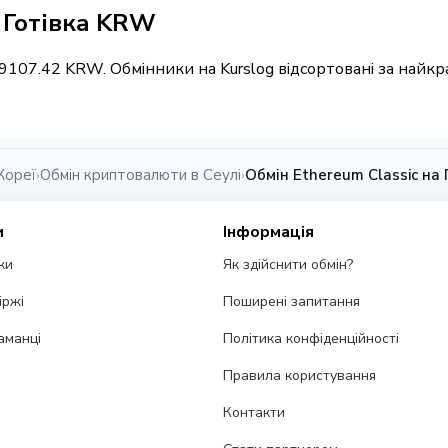
/ Готівка KRW
= 9107.42 KRW. Обмінники на Kurslog відсортовані за най
Кореї
Обмін криптовалюти в Сеулі
Обмін Ethereum Classic на 
›
›
и
Інформація
ки
Як здійснити обмін?
іржі
Поширені запитання
аманці
Політика конфіденційності
Правила користування
Контакти