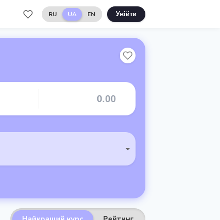
RU
UA
EN
Увійти
Найкращий курс
Рейтинг