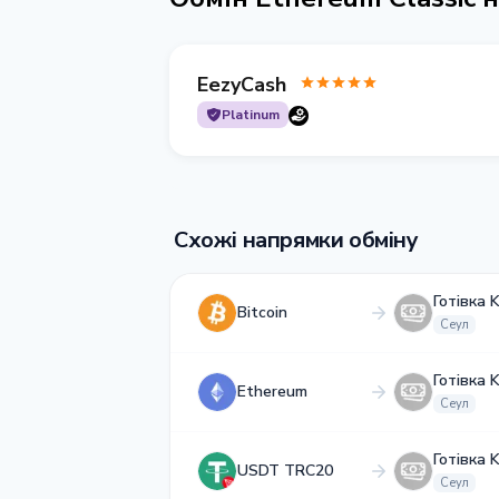
EezyCash
Platinum
Схожі напрямки обміну
Готівка
Bitcoin
Сеул
Готівка
Ethereum
Сеул
Готівка
USDT TRC20
Сеул