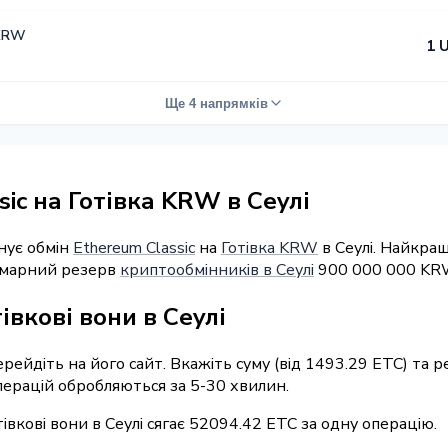
 KRW
1 
Ще 4 напрямків
ic на Готівка KRW в Сеулі
нує обмін
Ethereum Classic
на
Готівка KRW
в Сеулі. Найкра
Сумарний резерв
криптообмінників в Сеулі
900 000 000 KR
івкові вони в Сеулі
ерейдіть на його сайт. Вкажіть суму (від 1493.29 ETC) та
операцій обробляються за 5-30 хвилин.
івкові вони в Сеулі сягає 52094.42 ETC за одну операцію.