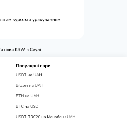
кращим курсом з урахуванням
Готівка KRW в Сеулі
Популярні пари
USDT на UAH
Bitcoin на UAH
ETH на UAH
BTC на USD
USDT TRC20 на Монобанк UAH