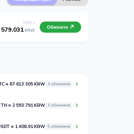
1 ETC =
Обміняти
 579.031
KRW
TC ≈ 87 613 305 KRW
4 обмінників
ETH ≈ 2 593 791 KRW
4 обмінників
USDT ≈ 1 408.91 KRW
5 обмінників