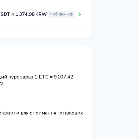
USDT ≈ 1 374.98 KRW
4 обмінників
щий курс зараз 1 ETC = 9107.42
W.
 реквізити для отримання готівкових