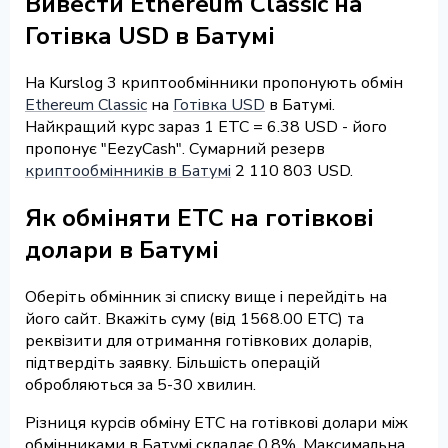
Вивести Ethereum Classic на
Готівка USD в Батумі
На Kurslog 3 криптообмінники пропонують обмін
Ethereum Classic
на
Готівка USD
в Батумі.
Найкращий курс зараз 1 ETC = 6.38 USD - його
пропонує "EezyCash". Сумарний резерв
криптообмінників в Батумі
2 110 803 USD.
Як обміняти ETC на готівкові
долари в Батумі
Оберіть обмінник зі списку вище і перейдіть на
його сайт. Вкажіть суму (від 1568.00 ETC) та
реквізити для отримання готівкових доларів,
підтвердіть заявку. Більшість операцій
обробляються за 5-30 хвилин.
Різниця курсів обміну ETC на готівкові долари між
обмінниками в Батумі складає 0.8%. Максимальна