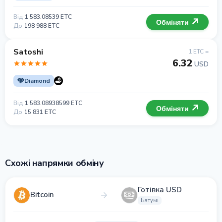
Від
1 583.08539 ETC
Обміняти
До
198 988 ETC
Satoshi
1 ETC =
6.32
USD
Diamond
Від
1 583.08938599 ETC
Обміняти
До
15 831 ETC
Схожі напрямки обміну
Готівка USD
Bitcoin
Батумі