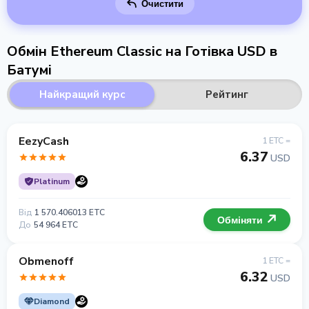
Очистити
Обмін Ethereum Classic на Готівка USD в
Батумі
Найкращий курс
Рейтинг
EezyCash
1 ETC =
6.37
USD
Platinum
Від
1 570.406013 ETC
Обміняти
До
54 964 ETC
Obmenoff
1 ETC =
6.32
USD
Diamond