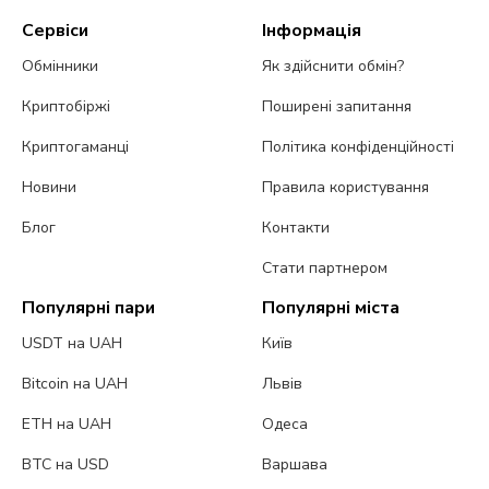
Сервіси
Інформація
Обмінники
Як здійснити обмін?
Криптобіржі
Поширені запитання
Криптогаманці
Політика конфіденційності
Новини
Правила користування
Блог
Контакти
Стати партнером
Популярні пари
Популярні міста
USDT на UAH
Київ
Bitcoin на UAH
Львів
ETH на UAH
Одеса
BTC на USD
Варшава