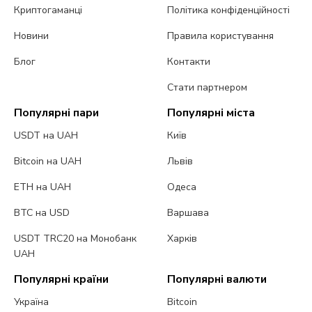
Криптогаманці
Політика конфіденційності
Новини
Правила користування
Блог
Контакти
Стати партнером
Популярні пари
Популярні міста
USDT на UAH
Київ
Bitcoin на UAH
Львів
ETH на UAH
Одеса
BTC на USD
Варшава
USDT TRC20 на Монобанк
Харків
UAH
Популярні країни
Популярні валюти
Україна
Bitcoin