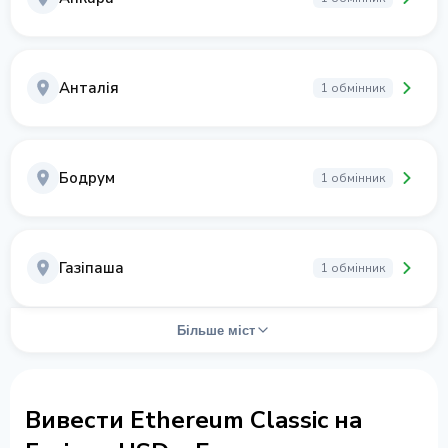
Анталія
1 обмінник
Бодрум
1 обмінник
Газіпаша
1 обмінник
Більше міст
Вивести Ethereum Classic на