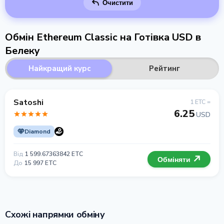
Очистити
Обмін Ethereum Classic на Готівка USD в
Белеку
Найкращий курс
Рейтинг
Satoshi
1 ETC =
6.25
USD
Diamond
Від
1 599.67363842 ETC
Обміняти
До
15 997 ETC
Схожі напрямки обміну