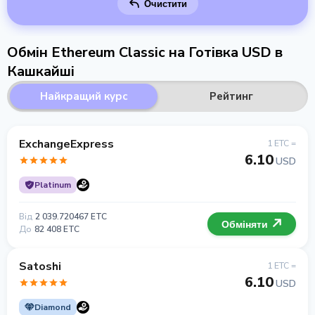
Очистити
Обмін Ethereum Classic на Готівка USD в
Кашкайші
Найкращий курс
Рейтинг
ExchangeExpress
1 ETC =
6.10
USD
Platinum
Від
2 039.720467 ETC
Обміняти
До
82 408 ETC
Satoshi
1 ETC =
6.10
USD
Diamond