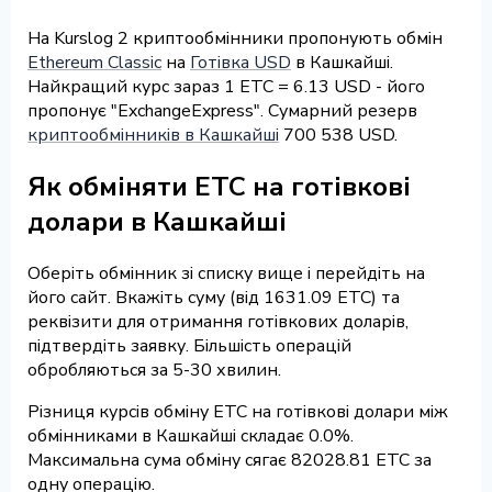
На Kurslog 2 криптообмінники пропонують обмін
Ethereum Classic
на
Готівка USD
в Кашкайші.
Найкращий курс зараз 1 ETC = 6.13 USD - його
пропонує "ExchangeExpress". Сумарний резерв
криптообмінників в Кашкайші
700 538 USD.
Як обміняти ETC на готівкові
долари в Кашкайші
Оберіть обмінник зі списку вище і перейдіть на
його сайт. Вкажіть суму (від 1631.09 ETC) та
реквізити для отримання готівкових доларів,
підтвердіть заявку. Більшість операцій
обробляються за 5-30 хвилин.
Різниця курсів обміну ETC на готівкові долари між
обмінниками в Кашкайші складає 0.0%.
Максимальна сума обміну сягає 82028.81 ETC за
одну операцію.