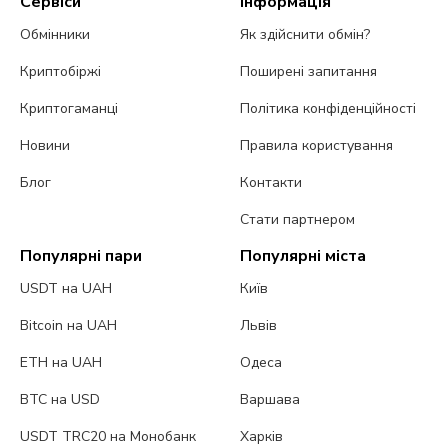
Сервіси
Інформація
Обмінники
Як здійснити обмін?
Криптобіржі
Поширені запитання
Криптогаманці
Політика конфіденційності
Новини
Правила користування
Блог
Контакти
Стати партнером
Популярні пари
Популярні міста
USDT на UAH
Київ
Bitcoin на UAH
Львів
ETH на UAH
Одеса
BTC на USD
Варшава
USDT TRC20 на Монобанк
Харків