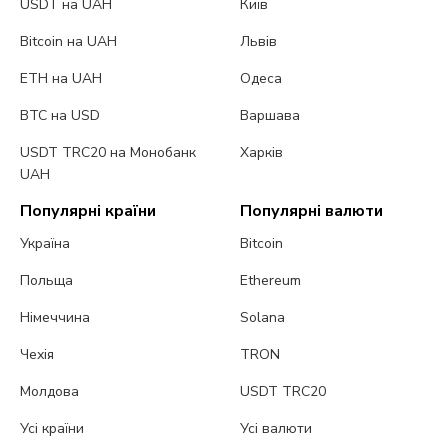
USDT на UAH
Київ
Bitcoin на UAH
Львів
ETH на UAH
Одеса
BTC на USD
Варшава
USDT TRC20 на Монобанк
Харків
UAH
Популярні країни
Популярні валюти
Україна
Bitcoin
Польща
Ethereum
Німеччина
Solana
Чехія
TRON
Молдова
USDT TRC20
Усі країни
Усі валюти