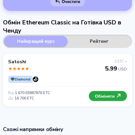
Очистити
Обмін Ethereum Classic на Готівка USD в
Ченду
Найкращий курс
Рейтинг
Satoshi
1 ETC =
5.99
USD
Diamond
Від
1 670.03887876 ETC
Обміняти
До
16 700 ETC
Схожі напрямки обміну