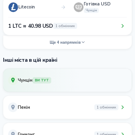
Готівка USD
Litecoin
Чунцін
1 LTC ≈ 40.98 USD
1 обмінник
Ще 4 напрямків
Інші міста в цій країні
Чунцін
ВИ ТУТ
Пекін
1 обмінник
Гонконг
1 обмінник