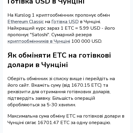
Готівка USD в Чунціні
На Kurslog 1 криптообмінник пропонує обмін
Ethereum Classic
на
Готівка USD
в Чунціні.
Найкращий курс зараз 1 ETC = 5.99 USD - його
пропонує "Satoshi". Сумарний резерв
криптообмінників в Чунціні
100 000 USD.
Як обміняти ETC на готівкові
долари в Чунціні
Оберіть обмінник зі списку вище і перейдіть на
його сайт. Вкажіть суму (від 1670.15 ETC) та
реквізити для отримання готівкових доларів,
підтвердіть заявку. Більшість операцій
обробляються за 5-30 хвилин.
Максимальна сума обміну ETC на готівкові долари в
Чунціні сягає 16701.47 ETC за одну операцію.