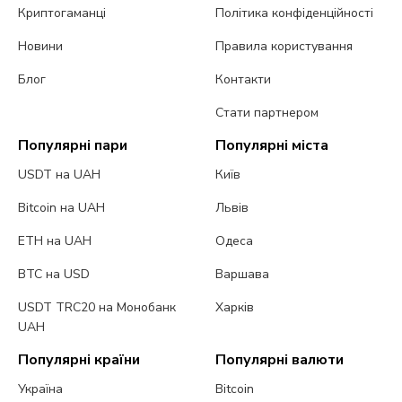
Криптогаманці
Політика конфіденційності
Новини
Правила користування
Блог
Контакти
Стати партнером
Популярні пари
Популярні міста
USDT на UAH
Київ
Bitcoin на UAH
Львів
ETH на UAH
Одеса
BTC на USD
Варшава
USDT TRC20 на Монобанк
Харків
UAH
Популярні країни
Популярні валюти
Україна
Bitcoin