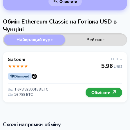
Очистити
Обмін Ethereum Classic на Готівка USD в
Чунціні
Найкращий курс
Рейтинг
Satoshi
1 ETC =
5.96
USD
Diamond
Від
1 678.82800158 ETC
Обміняти
До
16 788 ETC
Схожі напрямки обміну