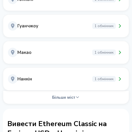
Гуанчжоу
1 обмінник
Макао
1 обмінник
Нанкін
1 обмінник
Більше міст
Вивести Ethereum Classic на