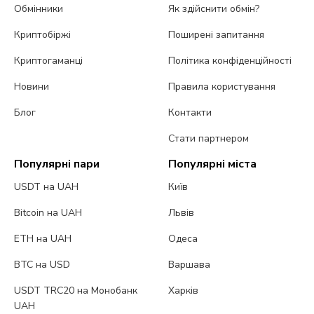
Обмінники
Як здійснити обмін?
Криптобіржі
Поширені запитання
Криптогаманці
Політика конфіденційності
Новини
Правила користування
Блог
Контакти
Стати партнером
Популярні пари
Популярні міста
USDT на UAH
Київ
Bitcoin на UAH
Львів
ETH на UAH
Одеса
BTC на USD
Варшава
USDT TRC20 на Монобанк
Харків
UAH