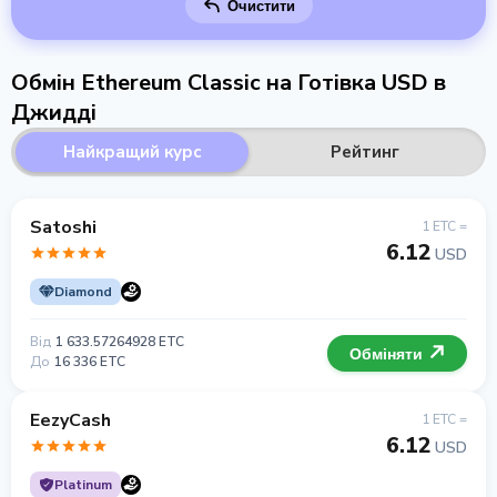
Очистити
Обмін Ethereum Classic на Готівка USD в
Джидді
Найкращий курс
Рейтинг
Satoshi
1 ETC =
6.12
USD
Diamond
Від
1 633.57264928 ETC
Обміняти
До
16 336 ETC
EezyCash
1 ETC =
6.12
USD
Platinum