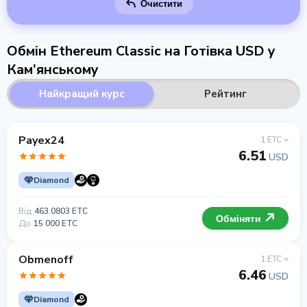
Очистити
Обмін Ethereum Classic на Готівка USD у
Кам’янському
Найкращий курс
Рейтинг
Payex24
1 ETC =
6.51
USD
Diamond
Від
463.0803 ETC
Обміняти
До
15 000 ETC
Obmenoff
1 ETC =
6.46
USD
Diamond