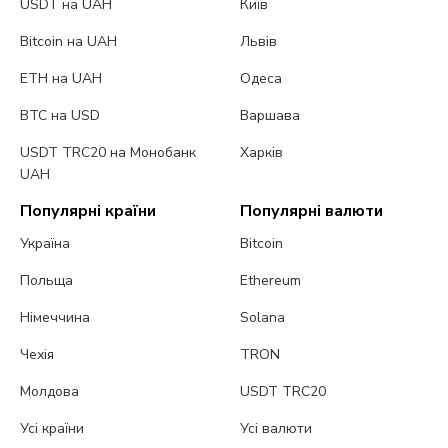
USDT на UAH
Київ
Bitcoin на UAH
Львів
ETH на UAH
Одеса
BTC на USD
Варшава
USDT TRC20 на Монобанк
Харків
UAH
Популярні країни
Популярні валюти
Україна
Bitcoin
Польща
Ethereum
Німеччина
Solana
Чехія
TRON
Молдова
USDT TRC20
Усі країни
Усі валюти