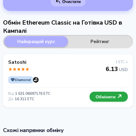
Очистити
Обмін Ethereum Classic на Готівка USD в
Кампалі
Найкращий курс
Рейтинг
Satoshi
1 ETC =
6.13
USD
Diamond
Від
1 631.06697176 ETC
Обміняти
До
16 311 ETC
Схожі напрямки обміну