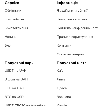
Сервіси
Інформація
Обмінники
Як здійснити обмін?
Криптобіржі
Поширені запитання
Криптогаманці
Політика конфіденційності
Новини
Правила користування
Блог
Контакти
Стати партнером
Популярні пари
Популярні міста
USDT на UAH
Київ
Bitcoin на UAH
Львів
ETH на UAH
Одеса
BTC на USD
Варшава
USDT TRC20 на Монобанк
Харків