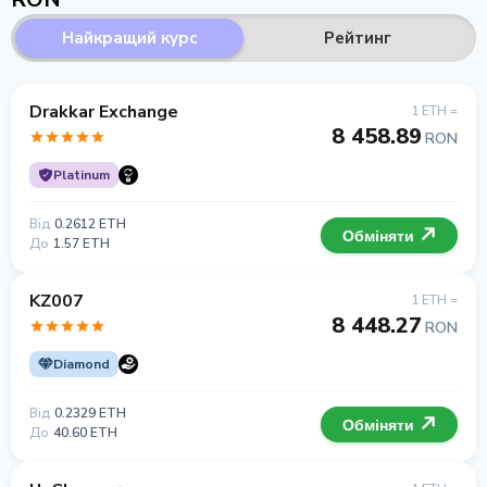
Найкращий курс
Рейтинг
Drakkar Exchange
1 ETH =
8 458.89
RON
Platinum
Від
0.2612 ETH
Обміняти
До
1.57 ETH
KZ007
1 ETH =
8 448.27
RON
Diamond
Від
0.2329 ETH
Обміняти
До
40.60 ETH