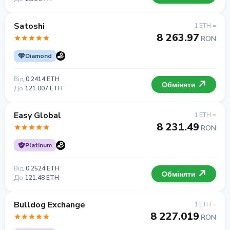
Satoshi
1 ETH =
8 263.97
RON
Diamond
Від
0.2414 ETH
Обміняти
До
121.007 ETH
Easy Global
1 ETH =
8 231.49
RON
Platinum
Від
0.2524 ETH
Обміняти
До
121.48 ETH
Bulldog Exchange
1 ETH =
8 227.019
RON