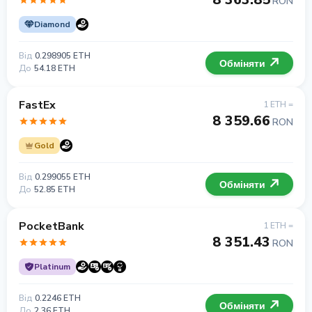
RON
Diamond
Від
0.298905 ETH
Обміняти
До
54.18 ETH
FastEx
1 ETH =
8 359.66
RON
Gold
Від
0.299055 ETH
Обміняти
До
52.85 ETH
PocketBank
1 ETH =
8 351.43
RON
Platinum
Від
0.2246 ETH
Обміняти
До
2.36 ETH