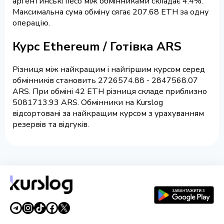
аргентинські песо між обмінниками складає 4.4%.
Максимальна сума обміну сягає 207.68 ETH за одну
операцію.
Курс Ethereum / Готівка ARS
Різниця між найкращим і найгіршим курсом серед
обмінників становить 2726574.88 - 2847568.07
ARS. При обміні 42 ETH різниця складе приблизно
5081713.93 ARS. Обмінники на Kurslog
відсортовані за найкращим курсом з урахуванням
резервів та відгуків.