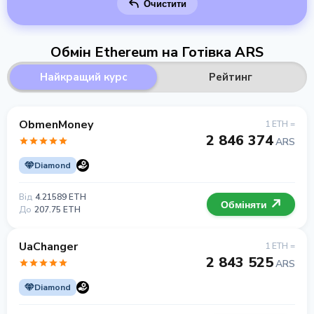
Очистити
Обмін Ethereum на Готівка ARS
Найкращий курс
Рейтинг
ObmenMoney
1 ETH =
2 846 374
ARS
Diamond
Від
4.21589 ETH
Обміняти
До
207.75 ETH
UaChanger
1 ETH =
2 843 525
ARS
Diamond