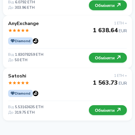
Від
6.0792 ETH
Обміняти
До
303.96 ETH
AnyExchange
1 ETH =
1 638.64
EUR
Diamond
Від
1.83078259 ETH
Обміняти
До
50 ETH
Satoshi
1 ETH =
1 563.73
EUR
Diamond
Від
5.53163635 ETH
Обміняти
До
319.75 ETH