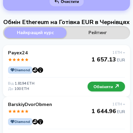
Очистити
Обмін Ethereum на Готівка EUR в Чернівцях
Найкращий курс
Рейтинг
Payex24
1 ETH =
1 657.13
EUR
Diamond
Від
1.8194 ETH
Обміняти
До
100 ETH
BarskiyDvorObmen
1 ETH =
1 644.96
EUR
Diamond