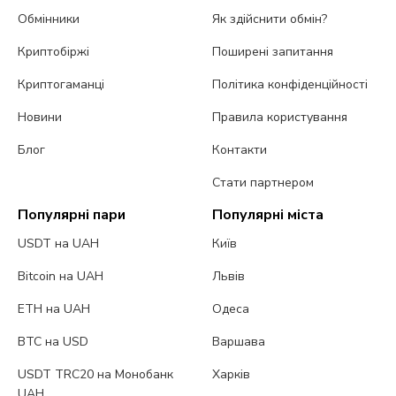
Обмінники
Як здійснити обмін?
Криптобіржі
Поширені запитання
Криптогаманці
Політика конфіденційності
Новини
Правила користування
Блог
Контакти
Стати партнером
Популярні пари
Популярні міста
USDT на UAH
Київ
Bitcoin на UAH
Львів
ETH на UAH
Одеса
BTC на USD
Варшава
USDT TRC20 на Монобанк
Харків
UAH