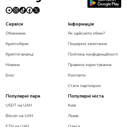
Сервіси
Інформація
Обмінники
Як здійснити обмін?
Криптобіржі
Поширені запитання
Криптогаманці
Політика конфіденційності
Новини
Правила користування
Блог
Контакти
Стати партнером
Популярні пари
Популярні міста
USDT на UAH
Київ
Bitcoin на UAH
Львів
ETH на UAH
Одеса