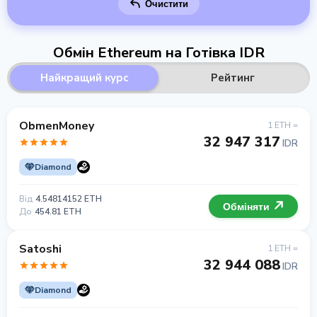
Очистити
Обмін Ethereum на Готівка IDR
Найкращий курс
Рейтинг
ObmenMoney
1 ETH =
32 947 317
IDR
Diamond
Від
4.54814152 ETH
Обміняти
До
454.81 ETH
Satoshi
1 ETH =
32 944 088
IDR
Diamond