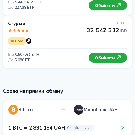
Від
5.4435452 ETH
Обміняти
До
227.38 ETH
Crypcie
1 ETH =
32 542 312
IDR
Gold
Від
0.507951 ETH
Обміняти
До
5.080 ETH
Схожі напрямки обміну
Bitcoin
Монобанк UAH
1 BTC ≈ 2 831 154 UAH
64 обмінників