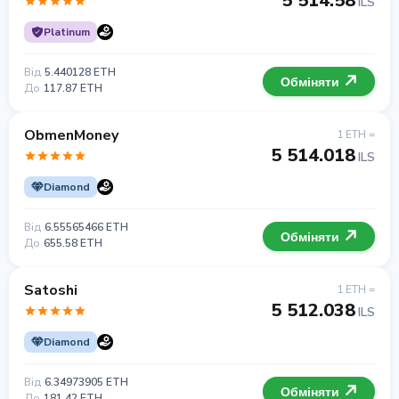
5 514.58
ILS
Platinum
Від
5.440128 ETH
Обміняти
До
117.87 ETH
ObmenMoney
1 ETH =
5 514.018
ILS
Diamond
Від
6.55565466 ETH
Обміняти
До
655.58 ETH
Satoshi
1 ETH =
5 512.038
ILS
Diamond
Від
6.34973905 ETH
Обміняти
До
181.42 ETH