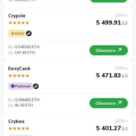
Crypcie
1 ETH =
5 499.91
ILS
Gold
Від
6.545563 ETH
Обміняти
До
197.40 ETH
EezyCash
1 ETH =
5 471.83
ILS
Platinum
Від
6.396402 ETH
Обміняти
До
91.38 ETH
Crybex
1 ETH =
5 401.27
ILS