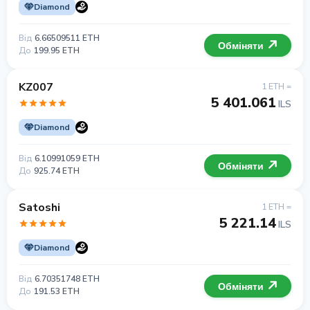
Diamond
Від
6.66509511 ETH
Обміняти
До
199.95 ETH
KZ007
1 ETH =
5 401.061
ILS
Diamond
Від
6.10991059 ETH
Обміняти
До
925.74 ETH
Satoshi
1 ETH =
5 221.14
ILS
Diamond
Від
6.70351748 ETH
Обміняти
До
191.53 ETH