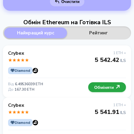
Очистити
Обмін Ethereum на Готівка ILS
Найкращий курс
Рейтинг
Crybex
1 ETH =
5 542.42
ILS
Diamond
Від
6.49536039 ETH
Обміняти
До
167.30 ETH
Crybex
1 ETH =
5 541.91
ILS
Diamond