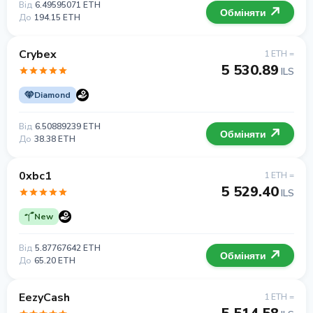
Від
6.49595071 ETH
Обміняти
До
194.15 ETH
Crybex
1 ETH =
5 530.89
ILS
Diamond
Від
6.50889239 ETH
Обміняти
До
38.38 ETH
0xbc1
1 ETH =
5 529.40
ILS
New
Від
5.87767642 ETH
Обміняти
До
65.20 ETH
EezyCash
1 ETH =