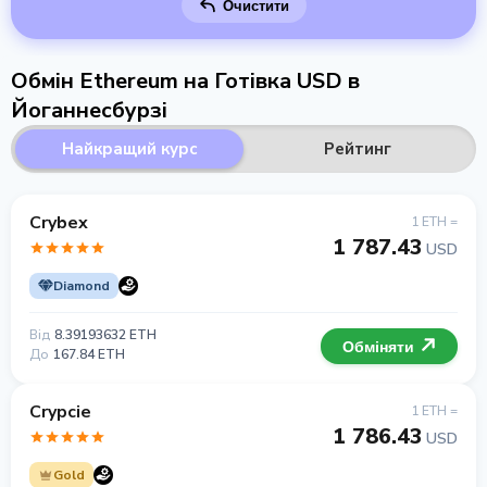
Очистити
Обмін Ethereum на Готівка USD в
Йоганнесбурзі
Найкращий курс
Рейтинг
Crybex
1 ETH =
1 787.43
USD
Diamond
Від
8.39193632 ETH
Обміняти
До
167.84 ETH
Crypcie
1 ETH =
1 786.43
USD
Gold