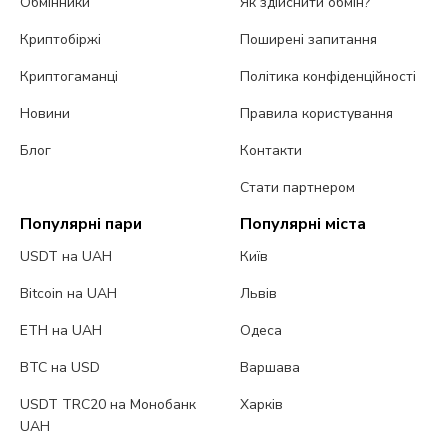
Обмінники
Як здійснити обмін?
Криптобіржі
Поширені запитання
Криптогаманці
Політика конфіденційності
Новини
Правила користування
Блог
Контакти
Стати партнером
Популярні пари
Популярні міста
USDT на UAH
Київ
Bitcoin на UAH
Львів
ETH на UAH
Одеса
BTC на USD
Варшава
USDT TRC20 на Монобанк
Харків
UAH