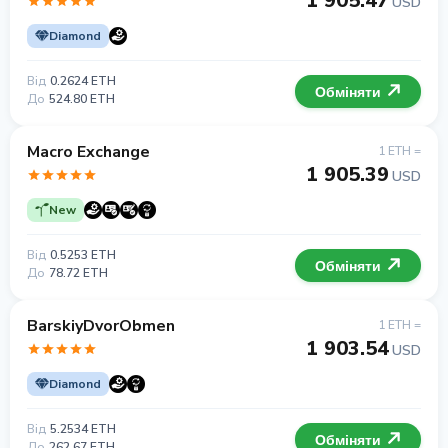
1 905.47
USD
Diamond
Від
0.2624 ETH
Обміняти
До
524.80 ETH
Macro Exchange
1 ETH =
1 905.39
USD
New
Від
0.5253 ETH
Обміняти
До
78.72 ETH
BarskiyDvorObmen
1 ETH =
1 903.54
USD
Diamond
Від
5.2534 ETH
Обміняти
До
262.67 ETH