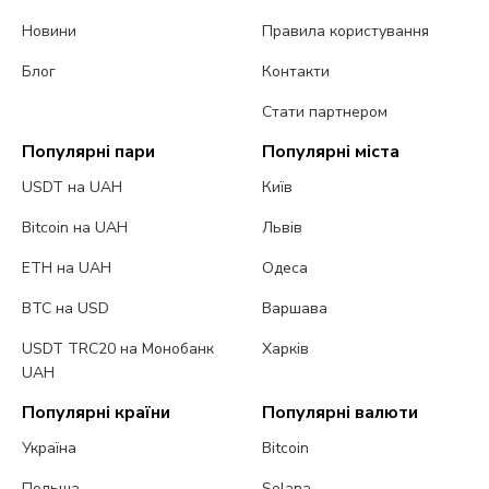
Новини
Правила користування
Блог
Контакти
Стати партнером
Популярні пари
Популярні міста
USDT на UAH
Київ
Bitcoin на UAH
Львів
ETH на UAH
Одеса
BTC на USD
Варшава
USDT TRC20 на Монобанк
Харків
UAH
Популярні країни
Популярні валюти
Україна
Bitcoin
Польща
Solana