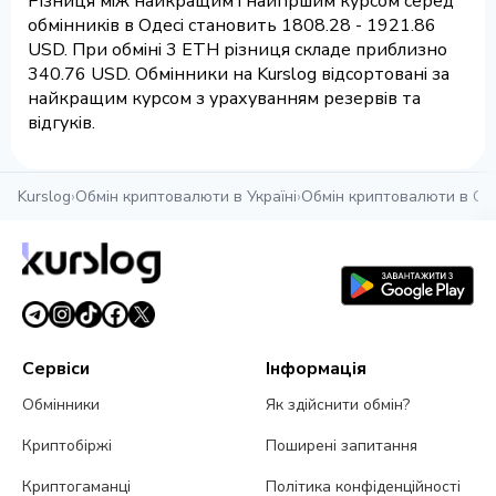
Різниця між найкращим і найгіршим курсом серед
обмінників в Одесі становить 1808.28 - 1921.86
USD. При обміні 3 ETH різниця складе приблизно
340.76 USD. Обмінники на Kurslog відсортовані за
найкращим курсом з урахуванням резервів та
відгуків.
Kurslog
›
Обмін криптовалюти в Україні
›
Обмін криптовалюти в Од
Сервіси
Інформація
Обмінники
Як здійснити обмін?
Криптобіржі
Поширені запитання
Криптогаманці
Політика конфіденційності