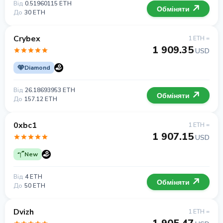
Від
0.51960115 ETH
Обміняти
До
30 ETH
Crybex
1 ETH =
1 909.35
USD
Diamond
Від
26.18693953 ETH
Обміняти
До
157.12 ETH
0xbc1
1 ETH =
1 907.15
USD
New
Від
4 ETH
Обміняти
До
50 ETH
Dvizh
1 ETH =