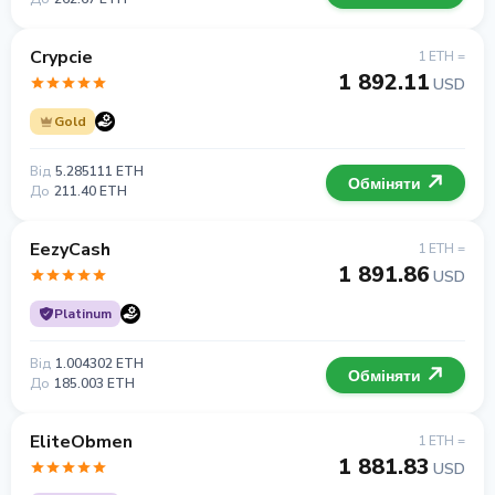
Crypcie
1 ETH =
1 892.11
USD
Gold
Від
5.285111 ETH
Обміняти
До
211.40 ETH
EezyCash
1 ETH =
1 891.86
USD
Platinum
Від
1.004302 ETH
Обміняти
До
185.003 ETH
EliteObmen
1 ETH =
1 881.83
USD