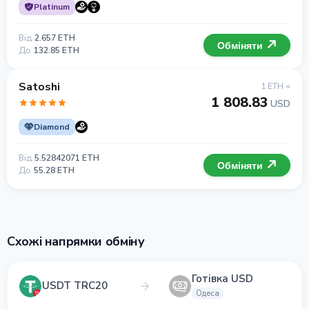
Platinum
Від
2.657 ETH
Обміняти
До
132.85 ETH
Satoshi
1 ETH =
1 808.83
USD
Diamond
Від
5.52842071 ETH
Обміняти
До
55.28 ETH
Схожі напрямки обміну
Готівка USD
USDT TRC20
Одеса