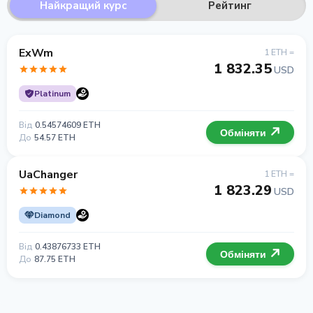
Найкращий курс
Рейтинг
ExWm
1 ETH =
1 832.35
USD
Platinum
Від
0.54574609 ETH
Обміняти
До
54.57 ETH
UaChanger
1 ETH =
1 823.29
USD
Diamond
Від
0.43876733 ETH
Обміняти
До
87.75 ETH