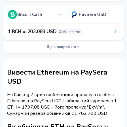
Bitcoin Cash
PaySera USD
1 BCH ≈ 203.083 USD
2 обмінників
Ще 4 напрямків
Вивести Ethereum на PaySera
USD
На Kurslog 2 криптообмінники пропонують обмін
Ethereum
на
PaySera USD
. Найкращий курс зараз 1
ETH = 1797.08 USD - його пропонує "ExWm".
Сумарний резерв обмінників 11 782 788 USD.
Як обміняти ETH на PaySera у