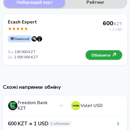
Найкращий курс
Рейтинг
Ecash Expert
600
KZT
= 1 USD
Diamond
Від
100 000 KZT
Обміняти
До
2 000 000 KZT
Схожі напрямки обміну
Freedom Bank
Volet USD
KZT
600 KZT ≈ 1 USD
1 обмінник