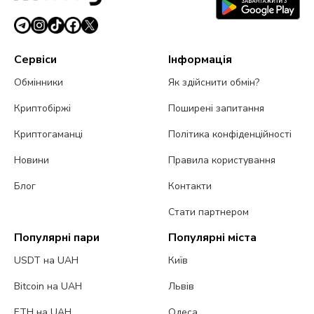
Сервіси
Інформація
Обмінники
Як здійснити обмін?
Криптобіржі
Поширені запитання
Криптогаманці
Політика конфіденційності
Новини
Правила користування
Блог
Контакти
Стати партнером
Популярні пари
Популярні міста
USDT на UAH
Київ
Bitcoin на UAH
Львів
ETH на UAH
Одеса