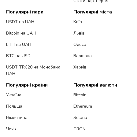
Стати партнером
Популярні пари
Популярні міста
USDT на UAH
Київ
Bitcoin на UAH
Львів
ETH на UAH
Одеса
BTC на USD
Варшава
USDT TRC20 на Монобанк
Харків
UAH
Популярні країни
Популярні валюти
Україна
Bitcoin
Польща
Ethereum
Німеччина
Solana
Чехія
TRON