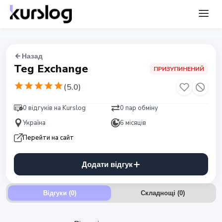
Назад
Teg Exchange
ПРИЗУПИНЕНИЙ
(
5.0
)
0 відгуків на Kurslog
0 пар обміну
Україна
6 місяців
Перейти на сайт
Додати відгук
Відгуки (0)
Складнощі
(
0
)