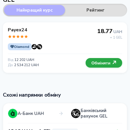
Найкращий курс
Рейтинг
Payex24
18.77
UAH
= 1 GEL
Diamond
Від
12 202 UAH
Обміняти
До
2 534 212 UAH
Схожі напрямки обміну
Банківський
А-Банк UAH
рахунок GEL