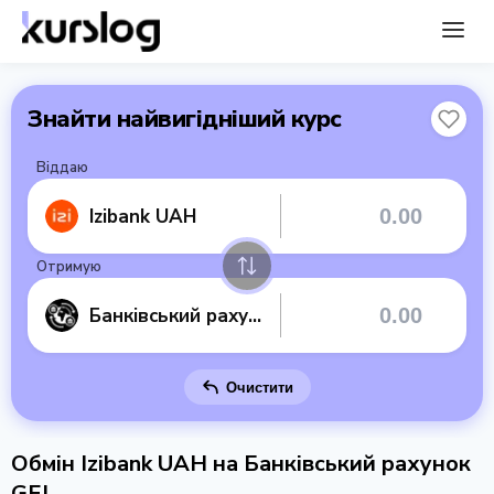
Знайти найвигідніший курс
Віддаю
Izibank UAH
Отримую
Банківський рахунок GEL
Очистити
Обмін Izibank UAH на Банківський рахунок
GEL