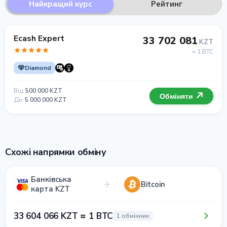
Найкращий курс
Рейтинг
Ecash Expert
33 702 081
KZT
= 1 BTC
Diamond
Від
500 000 KZT
Обміняти
До
5 000 000 KZT
Схожі напрямки обміну
Банківська
Bitcoin
карта KZT
33 604 066 KZT ≈ 1 BTC
1 обмінник