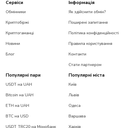
Сервіси
Інформація
Обмінники
Як здійснити обмін?
Криптобіржі
Поширені запитання
Криптогаманці
Політика конфіденційності
Новини
Правила користування
Блог
Контакти
Стати партнером
Популярні пари
Популярні міста
USDT на UAH
Київ
Bitcoin на UAH
Львів
ETH на UAH
Одеса
BTC на USD
Варшава
USDT TRC20 на Монобанк
Харків