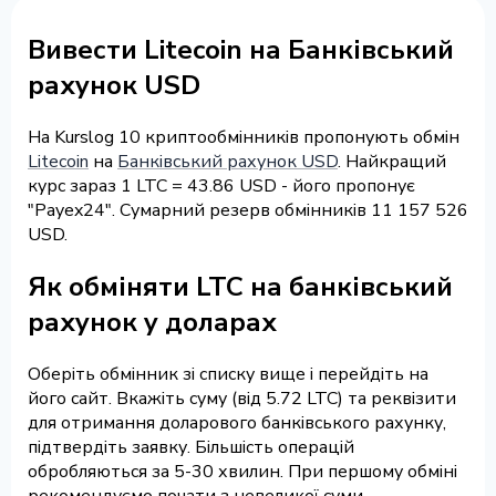
Вивести Litecoin на Банківський
рахунок USD
На Kurslog 10 криптообмінників пропонують обмін
Litecoin
на
Банківський рахунок USD
. Найкращий
курс зараз 1 LTC = 43.86 USD - його пропонує
"Payex24". Сумарний резерв обмінників 11 157 526
USD.
Як обміняти LTC на банківський
рахунок у доларах
Оберіть обмінник зі списку вище і перейдіть на
його сайт. Вкажіть суму (від 5.72 LTC) та реквізити
для отримання доларового банківського рахунку,
підтвердіть заявку. Більшість операцій
обробляються за 5-30 хвилин. При першому обміні
рекомендуємо почати з невеликої суми.