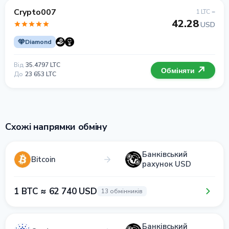
Crypto007
1 LTC =
42.28
USD
Diamond
Від
35.4797 LTC
Обміняти
До
23 653 LTC
Схожі напрямки обміну
Банківський
Bitcoin
рахунок USD
1 BTC ≈ 62 740 USD
13 обмінників
Банківський