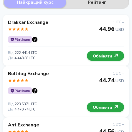
Найкращий курс
Рейтинг
Drakkar Exchange
1 LTC =
44.96
USD
Platinum
Від
222.4414 LTC
Обміняти
До
4 448.83 LTC
Bulldog Exchange
1 LTC =
44.74
USD
Platinum
Від
223.5371 LTC
Обміняти
До
4 470.74 LTC
Ant.Exchange
1 LTC =
44.56