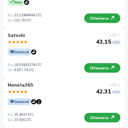
New
Від
23.13984566 LTC
Обміняти
До
115.70 LTC
Satoshi
1 LTC =
43.15
USD
Diamond
Від
18.53933278 LTC
Обміняти
До
9 927.79 LTC
Moneta365
1 LTC =
42.31
USD
Diamond
Від
35.4537 LTC
Обміняти
До
23 636 LTC