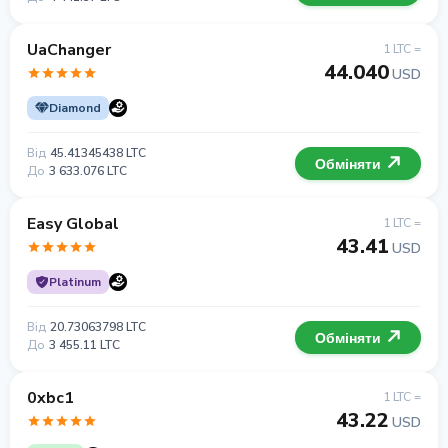
UaChanger
1 LTC =
44.040
USD
Diamond
Від
45.41345438 LTC
Обміняти
До
3 633.076 LTC
Easy Global
1 LTC =
43.41
USD
Platinum
Від
20.73063798 LTC
Обміняти
До
3 455.11 LTC
0xbc1
1 LTC =
43.22
USD