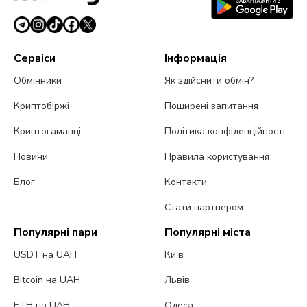
Сервіси
Інформація
Обмінники
Як здійснити обмін?
Криптобіржі
Поширені запитання
Криптогаманці
Політика конфіденційності
Новини
Правила користування
Блог
Контакти
Стати партнером
Популярні пари
Популярні міста
USDT на UAH
Київ
Bitcoin на UAH
Львів
ETH на UAH
Одеса