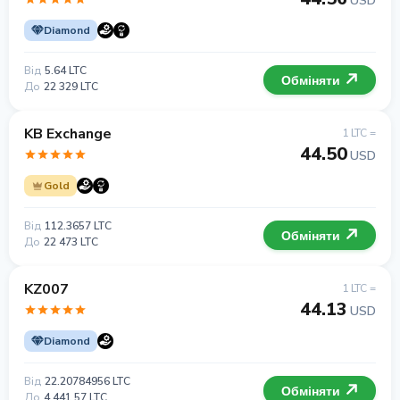
USD
Diamond
Від
5.64 LTC
Обміняти
До
22 329 LTC
KB Exchange
1 LTC =
44.50
USD
Gold
Від
112.3657 LTC
Обміняти
До
22 473 LTC
KZ007
1 LTC =
44.13
USD
Diamond
Від
22.20784956 LTC
Обміняти
До
4 441.57 LTC