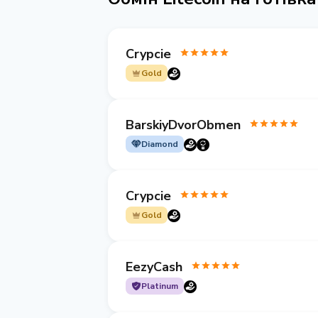
Crypcie
Gold
BarskiyDvorObmen
Diamond
Crypcie
Gold
EezyCash
Platinum