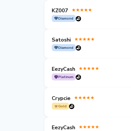
KZ007
Diamond
Satoshi
Diamond
EezyCash
Platinum
Crypcie
Gold
EezyCash