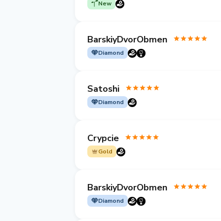
New
BarskiyDvorObmen
Diamond
Satoshi
Diamond
Crypcie
Gold
BarskiyDvorObmen
Diamond