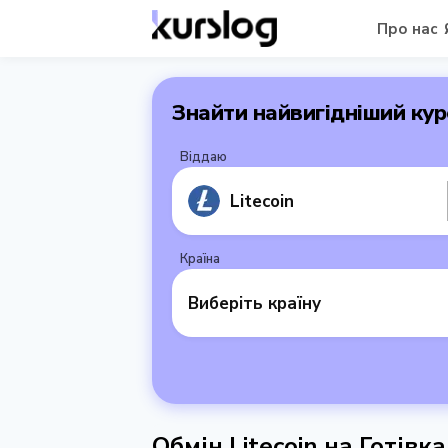
Про нас
Знайти найвигідніший кур
Віддаю
Litecoin
Країна
Виберіть країну
Обмін Litecoin на Готівк