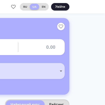
RU
UA
EN
Увійти
Найкращий курс
Рейтинг