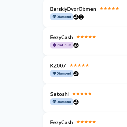
BarskiyDvorObmen
Diamond
EezyCash
Platinum
KZ007
Diamond
Satoshi
Diamond
EezyCash