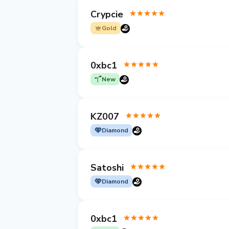
Crypcie
Gold
0xbc1
New
KZ007
Diamond
Satoshi
Diamond
0xbc1