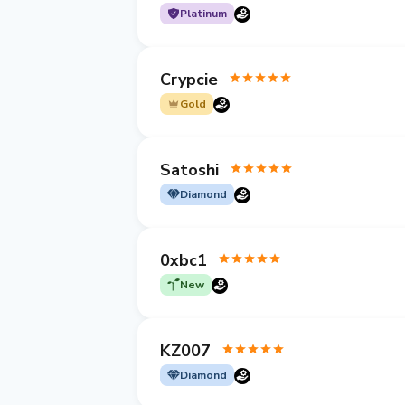
Platinum
Crypcie
Gold
Satoshi
Diamond
0xbc1
New
KZ007
Diamond