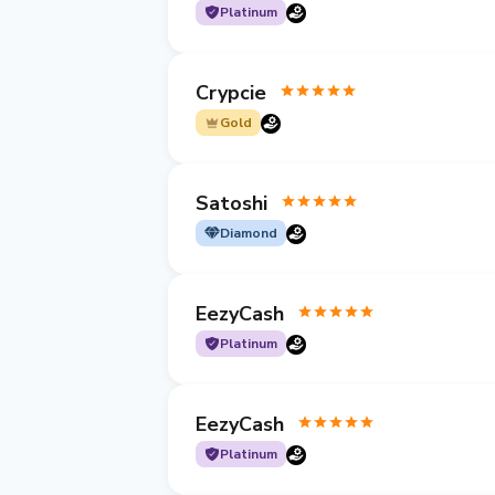
Platinum
Crypcie
Gold
Satoshi
Diamond
EezyCash
Platinum
EezyCash
Platinum