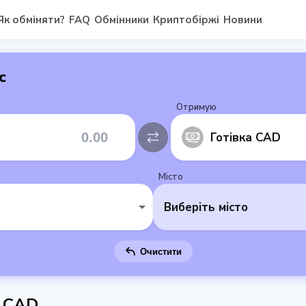
Як обміняти?
FAQ
Обмінники
Криптобіржі
Новини
с
Отримую
Готівка CAD
Місто
Виберіть місто
Очистити
а CAD