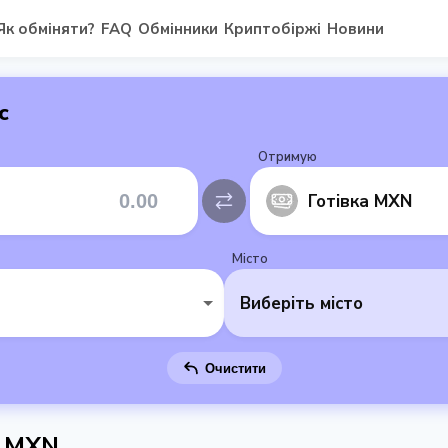
Як обміняти?
FAQ
Обмінники
Криптобіржі
Новини
с
Отримую
Готівка MXN
Місто
Виберіть місто
Очистити
а MXN