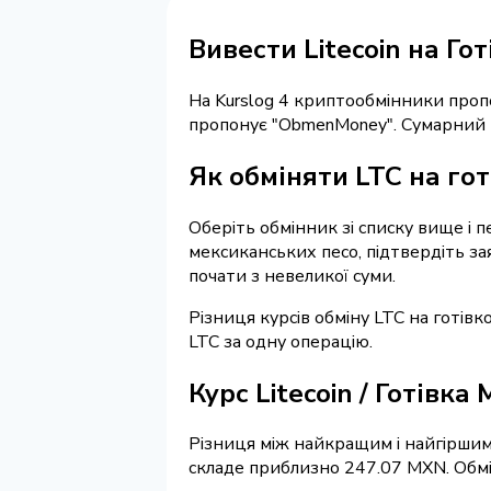
Вивести Litecoin на Го
На Kurslog 4 криптообмінники про
пропонує "ObmenMoney". Сумарний 
Як обміняти LTC на гот
Оберіть обмінник зі списку вище і п
мексиканських песо, підтвердіть за
почати з невеликої суми.
Різниця курсів обміну LTC на готів
LTC за одну операцію.
Курс Litecoin / Готівка
Різниця між найкращим і найгіршим
складе приблизно 247.07 MXN. Обмін