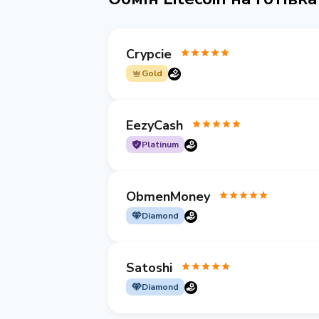
Crypcie
Gold
EezyCash
Platinum
ObmenMoney
Diamond
Satoshi
Diamond