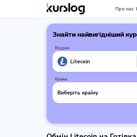
Про нас
Знайти найвигідніший кур
Віддаю
Litecoin
Країна
Виберіть країну
Обмін Litecoin на Готівк