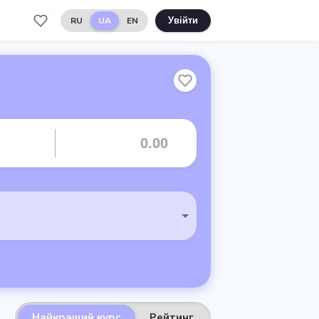
RU
UA
EN
Увійти
Найкращий курс
Рейтинг