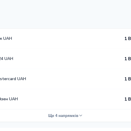
к UAH
1 
24 UAH
1 
astercard UAH
1 
йзен UAH
1 
Ще 4 напрямків