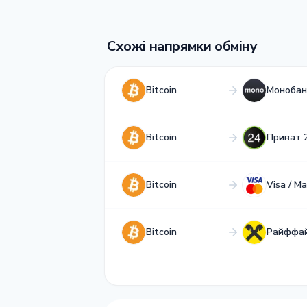
Схожі напрямки обміну
Bitcoin
Монобан
Bitcoin
Приват 
Bitcoin
Visa / M
Bitcoin
Райффа