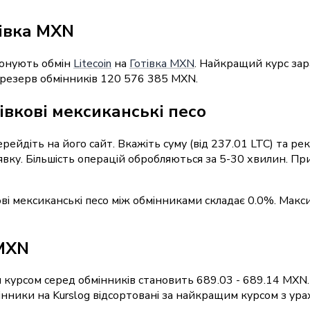
тівка MXN
понують обмін
Litecoin
на
Готівка MXN
. Найкращий курс зар
резерв обмінників 120 576 385 MXN.
івкові мексиканські песо
ерейдіть на його сайт. Вкажіть суму (від 237.01 LTC) та р
явку. Більшість операцій обробляються за 5-30 хвилин. П
кові мексиканські песо між обмінниками складає 0.0%. Макс
 MXN
 курсом серед обмінників становить 689.03 - 689.14 MXN.
ники на Kurslog відсортовані за найкращим курсом з урах