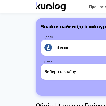
Про нас
Знайти найвигідніший кур
Віддаю
Litecoin
Країна
Виберіть країну
Обмін Litecoin на Готівк