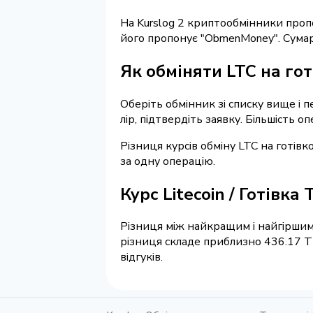
На Kurslog 2 криптообмінники про
його пропонує "ObmenMoney". Сум
Як обміняти LTC на гот
Оберіть обмінник зі списку вище і п
лір, підтвердіть заявку. Більшість 
Різниця курсів обміну LTC на готів
за одну операцію.
Курс Litecoin / Готівка
Різниця між найкращим і найгіршим 
різниця складе приблизно 436.17 T
відгуків.