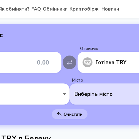
Як обміняти?
FAQ
Обмінники
Криптобіржі
Новини
с
Отримую
Готівка TRY
Місто
Виберіть місто
Очистити
а TRY в Белеку