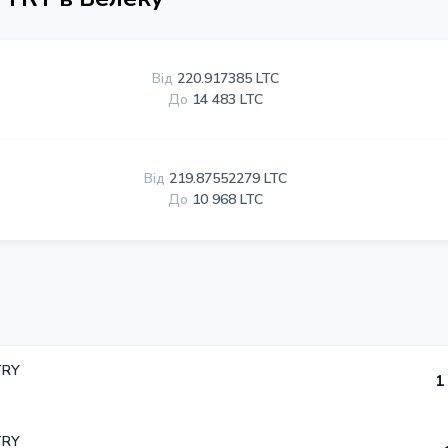
Від
220.917385 LTC
До
14 483 LTC
Від
219.87552279 LTC
До
10 968 LTC
TRY
1
TRY