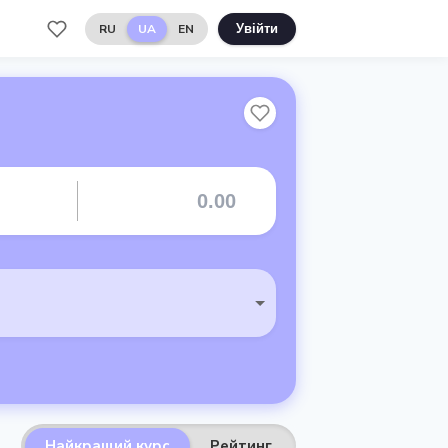
RU
UA
EN
Увійти
Найкращий курс
Рейтинг