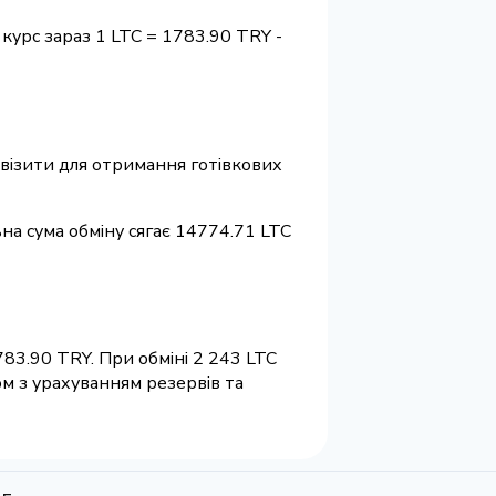
курс зараз 1 LTC = 1783.90 TRY -
еквізити для отримання готівкових
ьна сума обміну сягає 14774.71 LTC
83.90 TRY. При обміні 2 243 LTC
ом з урахуванням резервів та