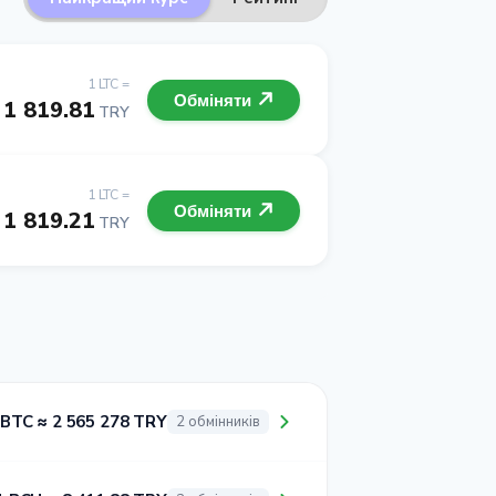
1 LTC =
Обміняти
1 819.81
TRY
1 LTC =
Обміняти
1 819.21
TRY
 BTC ≈ 2 565 278 TRY
2 обмінників