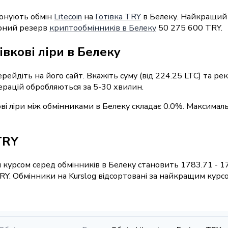
понують обмін
Litecoin
на
Готівка TRY
в Белеку. Найкращий 
арний резерв
криптообмінників в Белеку
50 275 600 TRY.
івкові ліри в Белеку
ерейдіть на його сайт. Вкажіть суму (від 224.25 LTC) та р
операцій обробляються за 5-30 хвилин.
кові ліри між обмінниками в Белеку складає 0.0%. Максимал
 TRY
курсом серед обмінників в Белеку становить 1783.71 - 17
RY. Обмінники на Kurslog відсортовані за найкращим курс