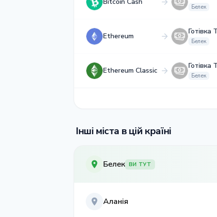
Bitcoin Cash
Белек
Готівка 
Ethereum
Белек
Готівка 
Ethereum Classic
Белек
Інші міста в цій країні
Белек
ВИ ТУТ
Аланія