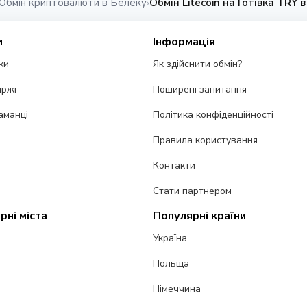
Обмін криптовалюти в Белеку
Обмін Litecoin на Готівка TRY 
›
и
Інформація
ки
Як здійснити обмін?
іржі
Поширені запитання
аманці
Політика конфіденційності
Правила користування
Контакти
Стати партнером
рні міста
Популярні країни
Україна
Польща
Німеччина