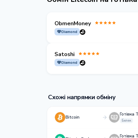
ObmenMoney
Diamond
Satoshi
Diamond
Схожі напрямки обміну
Готівка 
Bitcoin
Белек
Готівка 