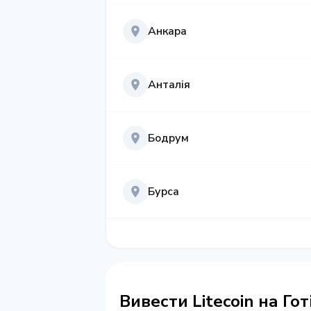
Анкара
Анталія
Бодрум
Бурса
Вивести Litecoin на Го