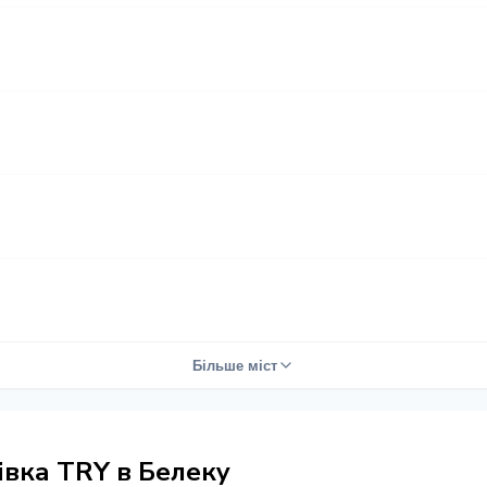
Більше міст
тівка TRY в Белеку