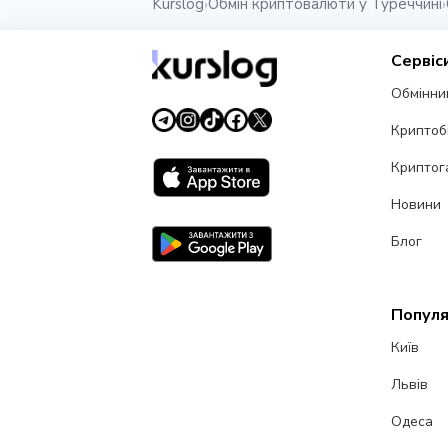
Kurslog
Обмін криптовалюти у Туреччині
›
›
Сервіс
Обмінни
Криптоб
Криптог
Новини
Блог
Популя
Київ
Львів
Одеса