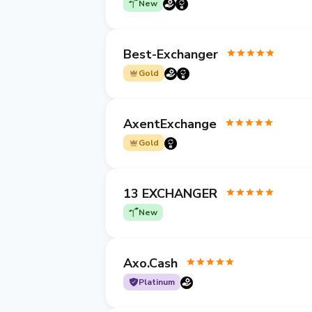
New
Best-Exchanger
Gold
AxentExchange
Gold
13 EXCHANGER
New
Axo.Cash
Platinum