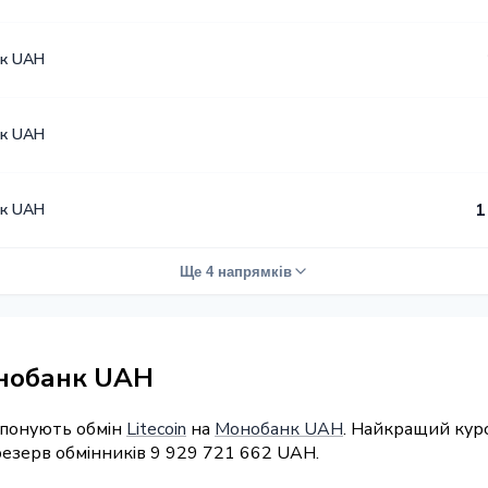
к UAH
к UAH
к UAH
1
Ще 4 напрямків
онобанк UAH
опонують обмін
Litecoin
на
Монобанк UAH
. Найкращий курс
резерв обмінників 9 929 721 662 UAH.