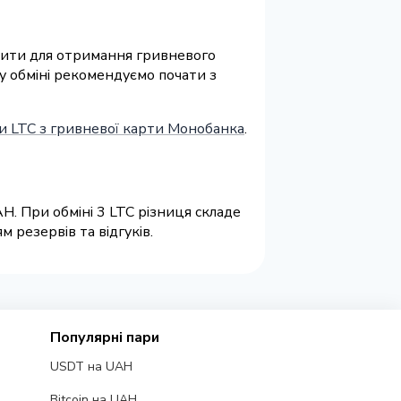
візити для отримання гривневого
у обміні рекомендуємо почати з
и LTC з гривневої карти Монобанка
.
H. При обміні 3 LTC різниця складе
 резервів та відгуків.
Популярні пари
USDT на UAH
Bitcoin на UAH