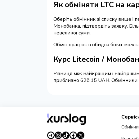
Як обміняти LTC на ка
Оберіть обмінник зі списку вище і п
Монобанка, підтвердіть заявку. Біл
невеликої суми.
Обмін працює в обидва боки: можна
Курс Litecoin / Моноб
Різниця між найкращим і найгіршим
приблизно 628.15 UAH. Обмінники на
Сервіс
Обмінни
Криптоб