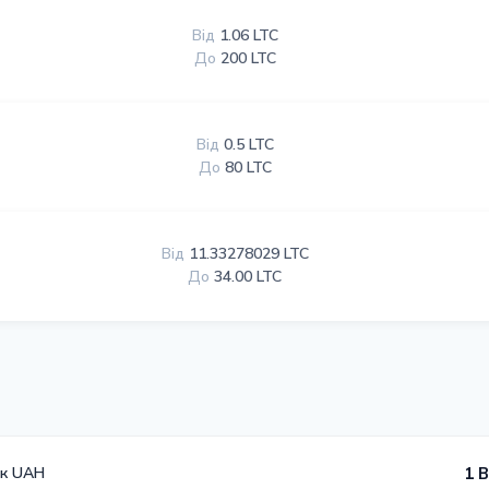
Від
1.06 LTC
До
200 LTC
Від
0.5 LTC
До
80 LTC
Від
11.33278029 LTC
До
34.00 LTC
к UAH
1 