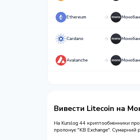
Ethereum
Монобан
Cardano
Монобан
Avalanche
Монобан
Вивести Litecoin на М
На Kurslog 44 криптообмінники пр
пропонує "KB Exchange". Сумарний 