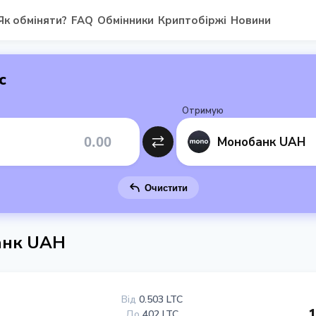
Як обміняти?
FAQ
Обмінники
Криптобіржі
Новини
с
Отримую
Монобанк UAH
Очистити
банк UAH
Від
0.503 LTC
1
До
402 LTC