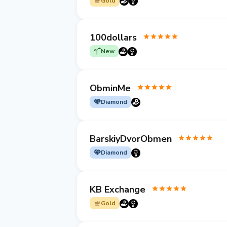
Gold
100dollars
New
ObminMe
Diamond
BarskiyDvorObmen
Diamond
KB Exchange
Gold