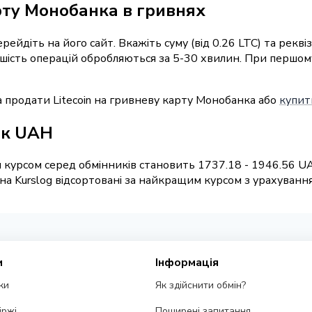
рту Монобанка в гривнях
ерейдіть на його сайт. Вкажіть суму (від 0.26 LTC) та рек
ьшість операцій обробляються за 5-30 хвилин. При першом
 продати Litecoin на гривневу карту Монобанка або
купит
анк UAH
 курсом серед обмінників становить 1737.18 - 1946.56 UA
 Kurslog відсортовані за найкращим курсом з урахуванням
и
Інформація
ки
Як здійснити обмін?
іржі
Поширені запитання