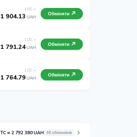
1 LTC =
Обміняти
1 904.13
UAH
1 LTC =
Обміняти
1 791.24
UAH
1 LTC =
Обміняти
1 764.79
UAH
BTC ≈ 2 792 380 UAH
48 обмінників