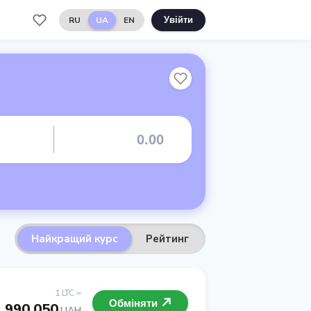
RU
UA
EN
Увійти
Найкращий курс
Рейтинг
1 LTC =
Обміняти
 990.050
UAH