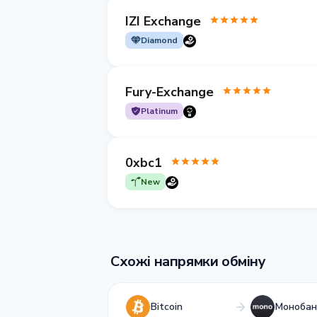
IZI Exchange
Diamond
Fury-Exchange
Platinum
0xbc1
New
Схожі напрямки обміну
Bitcoin
Монобан