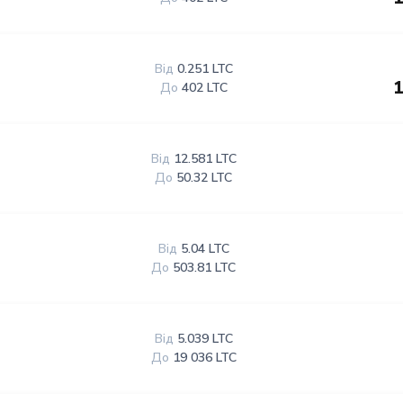
Від
0.251 LTC
1
До
402 LTC
Від
12.581 LTC
До
50.32 LTC
Від
5.04 LTC
До
503.81 LTC
Від
5.039 LTC
До
19 036 LTC