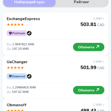
Найкращий курс
Рейтинг
ExchangeExpress
1 XMR =
503.81
CAD
Platinum
Від
1.9947822 XMR
Обміняти
До
197.20 XMR
UaChanger
1 XMR =
501.99
CAD
Diamond
Від
1.29484416 XMR
Обміняти
До
597.62 XMR
Obmenoff
1 XMR =
498.43