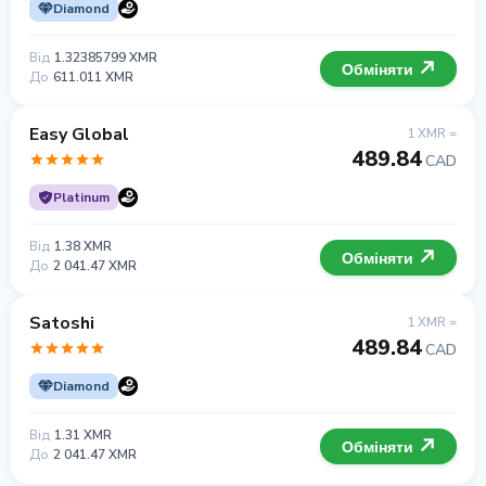
Diamond
Від
1.32385799 XMR
Обміняти
До
611.011 XMR
Easy Global
1 XMR =
489.84
CAD
Platinum
Від
1.38 XMR
Обміняти
До
2 041.47 XMR
Satoshi
1 XMR =
489.84
CAD
Diamond
Від
1.31 XMR
Обміняти
До
2 041.47 XMR