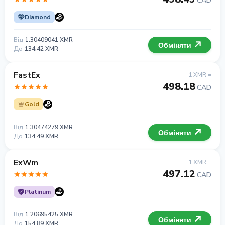
CAD
Diamond
Від
1.30409041 XMR
Обміняти
До
134.42 XMR
FastEx
1 XMR =
498.18
CAD
Gold
Від
1.30474279 XMR
Обміняти
До
134.49 XMR
ExWm
1 XMR =
497.12
CAD
Platinum
Від
1.20695425 XMR
Обміняти
До
154.89 XMR