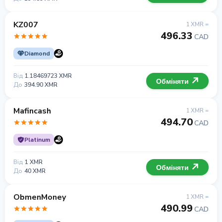
KZ007
1 XMR =
496.33
CAD
Diamond
Від
1.18469723 XMR
Обміняти
До
394.90 XMR
Mafincash
1 XMR =
494.70
CAD
Platinum
Від
1 XMR
Обміняти
До
40 XMR
ObmenMoney
1 XMR =
490.99
CAD