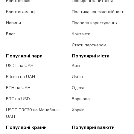
Криптобіржі
Поширені запитання
Криптогаманці
Політика конфіденційності
Новини
Правила користування
Блог
Контакти
Стати партнером
Популярні пари
Популярні міста
USDT на UAH
Київ
Bitcoin на UAH
Львів
ETH на UAH
Одеса
BTC на USD
Варшава
USDT TRC20 на Монобанк
Харків
UAH
Популярні країни
Популярні валюти