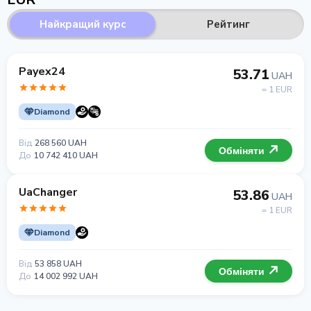
Найкращий курс
Рейтинг
Payex24
53.71
UAH
= 1 EUR
Diamond
Від
268 560 UAH
Обміняти
До
10 742 410 UAH
UaChanger
53.86
UAH
= 1 EUR
Diamond
Від
53 858 UAH
Обміняти
До
14 002 992 UAH