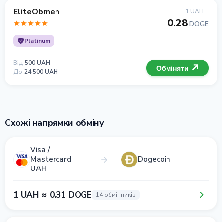
EliteObmen
1 UAH =
0.28
DOGE
Platinum
Від
500 UAH
Обміняти
До
24 500 UAH
Схожі напрямки обміну
Visa /
Mastercard
Dogecoin
UAH
1 UAH ≈ 0.31 DOGE
14 обмінників