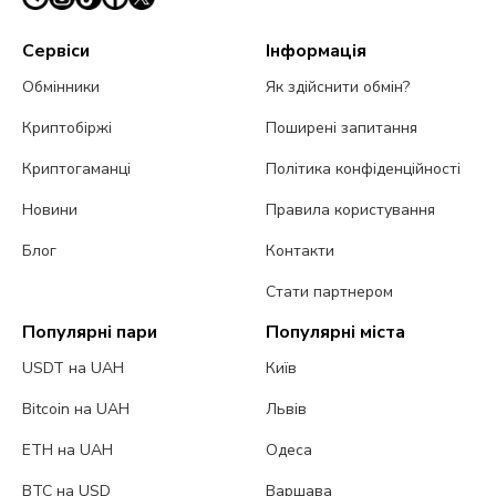
Сервіси
Інформація
Обмінники
Як здійснити обмін?
Криптобіржі
Поширені запитання
Криптогаманці
Політика конфіденційності
Новини
Правила користування
Блог
Контакти
Стати партнером
Популярні пари
Популярні міста
USDT на UAH
Київ
Bitcoin на UAH
Львів
ETH на UAH
Одеса
BTC на USD
Варшава