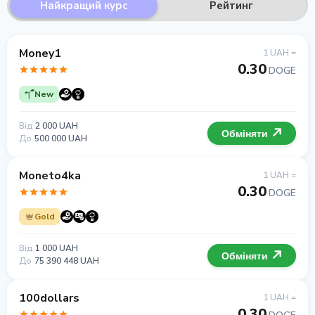
Найкращий курс
Рейтинг
Money1
1 UAH =
0.30
DOGE
New
Від
2 000 UAH
Обміняти
До
500 000 UAH
Moneto4ka
1 UAH =
0.30
DOGE
Gold
Від
1 000 UAH
Обміняти
До
75 390 448 UAH
100dollars
1 UAH =
0.30