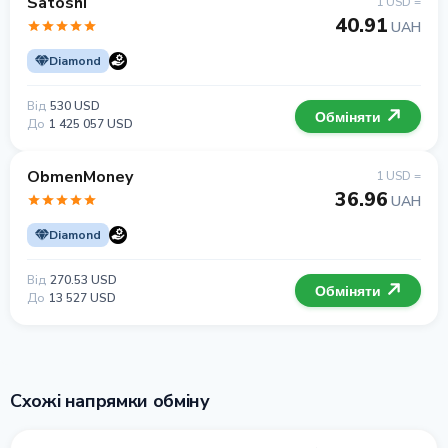
Satoshi
1 USD =
40.91
UAH
Diamond
Від
530 USD
Обміняти
До
1 425 057 USD
ObmenMoney
1 USD =
36.96
UAH
Diamond
Від
270.53 USD
Обміняти
До
13 527 USD
Схожі напрямки обміну