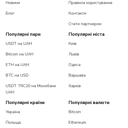
Новини
Правила користування
Блог
Контакти
Стати партнером
Популярні пари
Популярні міста
USDT на UAH
Київ
Bitcoin на UAH
Львів
ETH на UAH
Одеса
BTC на USD
Варшава
USDT TRC20 на Монобанк
Харків
UAH
Популярні країни
Популярні валюти
Україна
Bitcoin
Польща
Ethereum