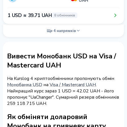
UAH
1 USD ≈ 39.71 UAH
8 обмінників
Ще 4 напрямків
Вивести Монобанк USD на Visa /
Mastercard UAH
На Kurslog 4 криптообмінники пропонують обмін
Монобанка USD
на
Visa / Mastercard UAH
.
Найкращий курс зараз 1 USD = 42.02 UAH - його
пропонує "UaChanger". Сумарний резерв обмінників
259 118 715 UAH.
Як обміняти доларовий
Монобанк на гривневу карту