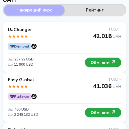
Найкращий курс
Рейтинг
UaChanger
1 USD =
42.018
UAH
Diamond
Від
237.99 USD
Обміняти
До
11 900 USD
Easy Global
1 USD =
41.036
UAH
Platinum
Від
460 USD
Обміняти
До
2 248 132 USD