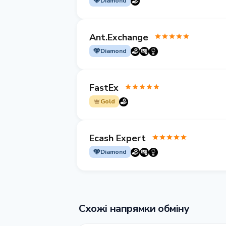
Diamond
Ant.Exchange
Diamond
FastEx
Gold
Ecash Expert
Diamond
Схожі напрямки обміну