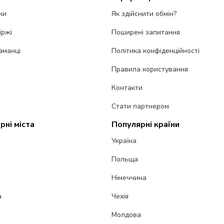
ки
Як здійснити обмін?
іржі
Поширені запитання
аманці
Політика конфіденційності
Правила користування
Контакти
Стати партнером
рні міста
Популярні країни
Україна
Польща
Німеччина
а
Чехія
Молдова