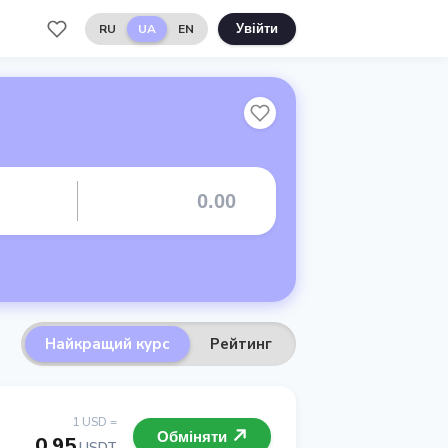
RU
UA
EN
Увійти
Найкращий курс
Рейтинг
1 USD =
Обміняти
0.95
USDT