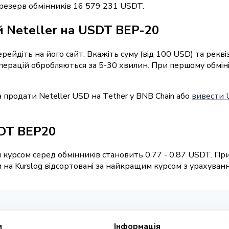
 резерв обмінників 16 579 231 USDT.
 Neteller на USDT BEP-20
перейдіть на його сайт. Вкажіть суму (від 100 USD) та ре
 операцій обробляються за 5-30 хвилин. При першому обмі
 продати Neteller USD на Tether у BNB Chain або
вивести 
SDT BEP20
курсом серед обмінників становить 0.77 - 0.87 USDT. При
а Kurslog відсортовані за найкращим курсом з урахування
и
Інформація