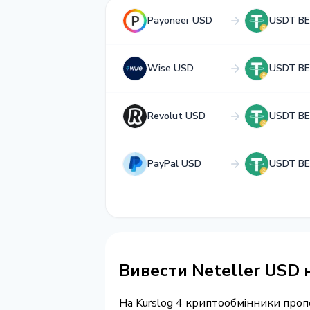
Payoneer USD
USDT BE
Wise USD
USDT BE
Revolut USD
USDT BE
PayPal USD
USDT BE
Вивести Neteller USD
На Kurslog 4 криптообмінники про