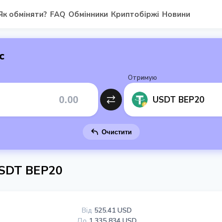
Як обміняти?
FAQ
Обмінники
Криптобіржі
Новини
с
Отримую
USDT BEP20
Очистити
USDT BEP20
Від
525.41 USD
До
1 335 834 USD