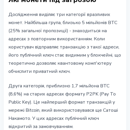
Дослідження виділяє три категорії вразливих
монет. Найбільша група, близько 5 мільйонів BTC
(25% загальної пропозиції) - знаходиться на
адресах з повторним використанням. Коли
користувач відправляє транзакцію з такої адреси,
його публічний ключ стає видимим у блокчейні, що
теоретично дозволяє квантовому комп'ютеру
обчислити приватний ключ.
Друга категорія, приблизно 1,7 мільйона BTC
(8,6%) на старих адресах формату P2PK (Pay To
Public Key). Це найперший формат транзакцій у
мережі Bitcoin, який використовувався ще Сатоші
Накамото. У цих адресах публічний ключ
відкритий за замовчуванням.