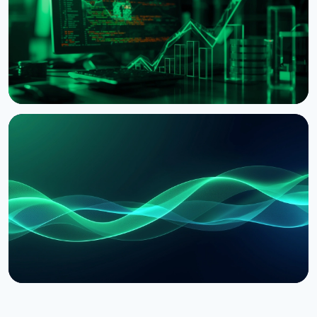
5 серпня 2026 р.
4 хв читання
НОВИНА
XRP Ledger повертає Batch і Permission
Delegation після виправлення вразливостей
1 серпня 2026 р.
3 хв читання
НОВИНА