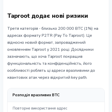
Taproot додає нові ризики
Третя категорія - близько 200 000 BTC (1%) на
адресах формату P2TR (Pay To Taproot). Це
відносно новий формат, запроваджений
оновленням Taproot у 2021 році. Дослідники
зазначають, що хоча Taproot покращив
функціональність та конфіденційність, його
особливості роблять ці адреси вразливими до
квантових атак через відкритий key path.
Розподіл вразливих BTC
Повторне використання адрес