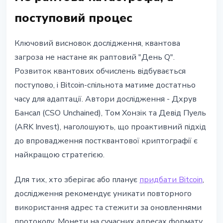
поступовий процес
Ключовий висновок дослідження, квантова
загроза не настане як раптовий "День Q".
Розвиток квантових обчислень відбувається
поступово, і Bitcoin-спільнота матиме достатньо
часу для адаптації. Автори дослідження - Дхрув
Бансал (CSO Unchained), Том Хонзік та Девід Пуель
(ARK Invest), наголошують, що проактивний підхід
до впровадження постквантової криптографії є
найкращою стратегією.
Для тих, хто зберігає або планує
придбати Bitcoin
,
дослідження рекомендує уникати повторного
використання адрес та стежити за оновленнями
протоколу. Монети на сучасних адресах формату