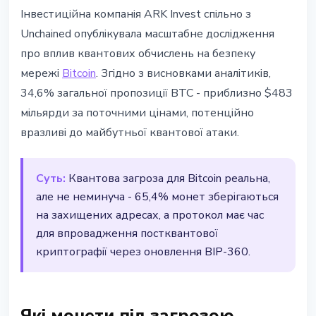
ТЕХНОЛОГІЇ
Інвестиційна компанія ARK Invest спільно з
ARK Invest: 34,6% Bitcoin під
Unchained опублікувала масштабне дослідження
загрозою від квантових
про вплив квантових обчислень на безпеку
комп'ютерів
мережі
Bitcoin
. Згідно з висновками аналітиків,
34,6% загальної пропозиції BTC - приблизно $483
13 березня 2026 р.
2 хв читання
мільярди за поточними цінами, потенційно
Наталія Дорофєєва
вразливі до майбутньої квантової атаки.
Суть:
Квантова загроза для Bitcoin реальна,
але не неминуча - 65,4% монет зберігаються
на захищених адресах, а протокол має час
для впровадження постквантової
криптографії через оновлення BIP-360.
Які монети під загрозою