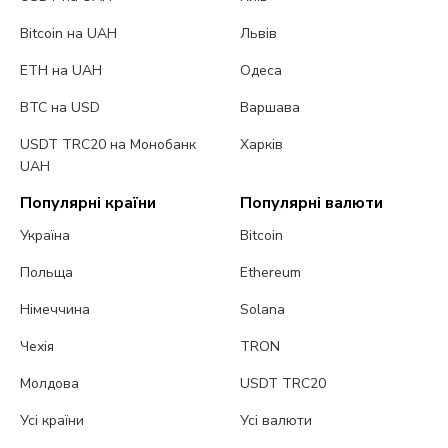
Bitcoin на UAH
Львів
ETH на UAH
Одеса
BTC на USD
Варшава
USDT TRC20 на Монобанк
Харків
UAH
Популярні країни
Популярні валюти
Україна
Bitcoin
Польща
Ethereum
Німеччина
Solana
Чехія
TRON
Молдова
USDT TRC20
Усі країни
Усі валюти