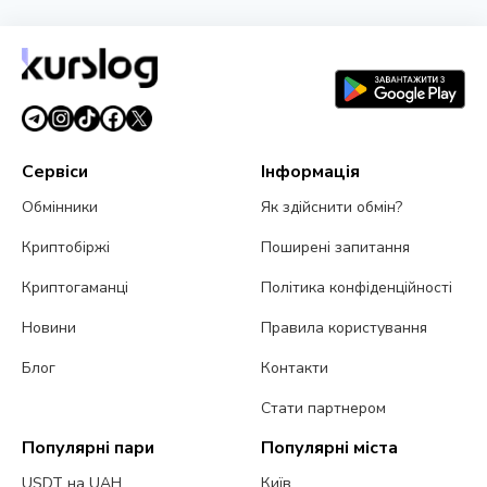
MoonPay запустила PayBox: гаманець зі штучним
інтелектом у ChatGPT і Claude
30 липня 2026 р.
4 хв читання
Сервіси
Інформація
Обмінники
Як здійснити обмін?
Криптобіржі
Поширені запитання
Криптогаманці
Політика конфіденційності
Новини
Правила користування
Блог
Контакти
Стати партнером
Популярні пари
Популярні міста
USDT на UAH
Київ