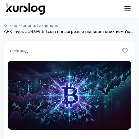
Kurslog
Новини
Технології
›
›
›
ARK Invest: 34,6% Bitcoin під загрозою від квантових комп'ютерів
←
Назад