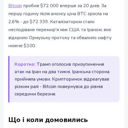
РИНКИ
Bitcoin
пробив $72 000 вперше за 20 днів. За
Bitcoin перевищив $72 000
першу годину після анонсу ціна BTC зросла на
вперше за 20 днів - перемир'я
2,6% - до $72 339. Каталізатором стало
США та Ірану
несподіване перемир'я між США та Іраном, яке
відкрило Ормузьку протоку та обвалило нафту
8 квітня 2026 р.
2 хв читання
нижче $100.
Наталія Дорофєєва
Коротко:
Трамп оголосив призупинення
атак на Іран на два тижні. Іранська сторона
прийняла умови. Крипторинок відреагував
різким ралі - Bitcoin повернувся до рівнів
середини березня.
Що і коли домовились