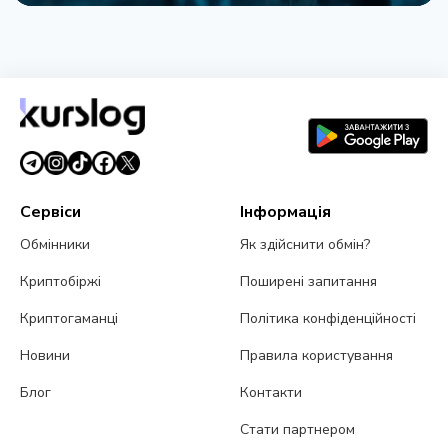
НОВИНА
Bitcoin застряг на $64 000 попри рекорди на
фондовому ринку
5 серпня 2026 р.
4 хв читання
Сервіси
Інформація
Обмінники
Як здійснити обмін?
Криптобіржі
Поширені запитання
Криптогаманці
Політика конфіденційності
Новини
Правила користування
Блог
Контакти
Стати партнером