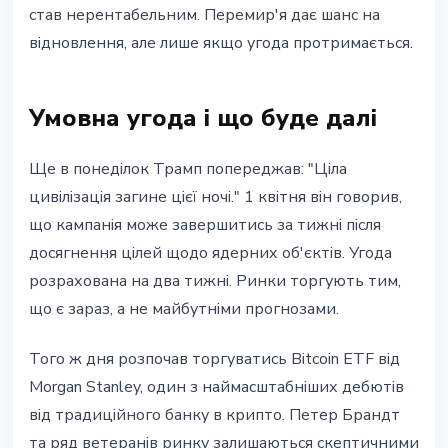
став нерентабельним. Перемир'я дає шанс на
відновлення, але лише якщо угода протримається.
Умовна угода і що буде далі
Ще в понеділок Трамп попереджав: "Ціла
цивілізація загине цієї ночі." 1 квітня він говорив,
що кампанія може завершитись за тижні після
досягнення цілей щодо ядерних об'єктів. Угода
розрахована на два тижні. Ринки торгують тим,
що є зараз, а не майбутніми прогнозами.
Того ж дня розпочав торгуватись Bitcoin ETF від
Morgan Stanley, один з наймасштабніших дебютів
від традиційного банку в крипто. Петер Брандт
та ряд ветеранів ринку залишаються скептичними