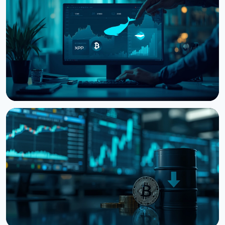
Ф'ючерси на біткоїн обігнали спот у 7,82 раза на
Binance
7 серпня 2026 р.
5 хв читання
НОВИНА
Кити нарощують BTC, ETH та XRP: CryptoQuant
бачить фінал ведмежого ринку
6 серпня 2026 р.
3 хв читання