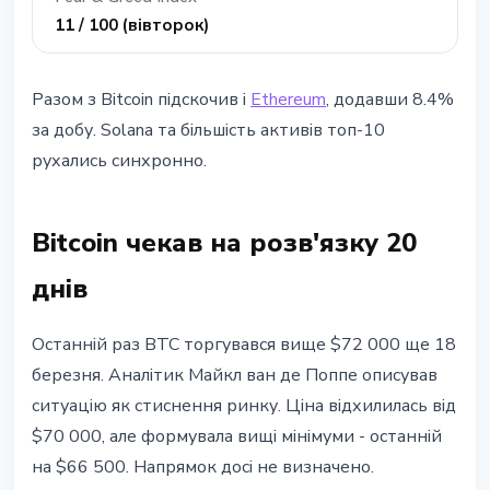
11 / 100 (вівторок)
Разом з Bitcoin підскочив і
Ethereum
, додавши 8.4%
за добу. Solana та більшість активів топ-10
рухались синхронно.
Bitcoin чекав на розв'язку 20
днів
Останній раз BTC торгувався вище $72 000 ще 18
березня. Аналітик Майкл ван де Поппе описував
ситуацію як стиснення ринку. Ціна відхилилась від
$70 000, але формувала вищі мінімуми - останній
на $66 500. Напрямок досі не визначено.