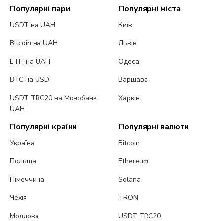
Популярні пари
Популярні міста
USDT на UAH
Київ
Bitcoin на UAH
Львів
ETH на UAH
Одеса
BTC на USD
Варшава
USDT TRC20 на Монобанк
Харків
UAH
Популярні країни
Популярні валюти
Україна
Bitcoin
Польща
Ethereum
Німеччина
Solana
Чехія
TRON
Молдова
USDT TRC20