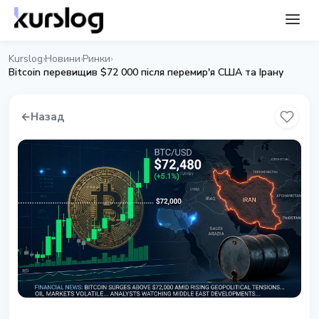
Kurslog
Новини
Ринки
›
›
›
Bitcoin перевищив $72 000 після перемир'я США та Ірану
←
Назад