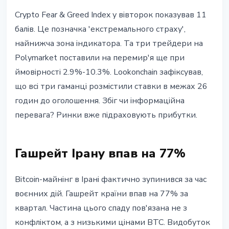
Crypto Fear & Greed Index у вівторок показував 11
балів. Це позначка 'екстремального страху',
найнижча зона індикатора. Та три трейдери на
Polymarket поставили на перемир'я ще при
ймовірності 2.9%-10.3%. Lookonchain зафіксував,
що всі три гаманці розмістили ставки в межах 26
годин до оголошення. Збіг чи інформаційна
перевага? Ринки вже підраховують прибутки.
Гашрейт Ірану впав на 77%
Bitcoin-майнінг в Ірані фактично зупинився за час
воєнних дій. Гашрейт країни впав на 77% за
квартал. Частина цього спаду пов'язана не з
конфліктом, а з низькими цінами BTC. Видобуток