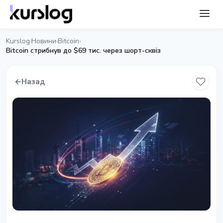
Kurslog
Новини
Bitcoin
›
›
›
Bitcoin стрибнув до $69 тис. через шорт-сквіз
←
Назад