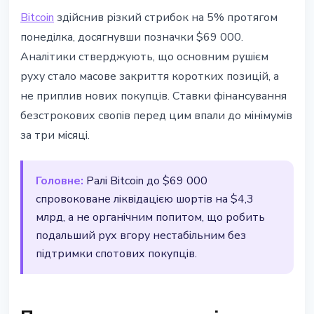
BITCOIN
Bitcoin
здійснив різкий стрибок на 5% протягом
Bitcoin стрибнув до $69 тис.
понеділка, досягнувши позначки $69 000.
через шорт-сквіз
Аналітики стверджують, що основним рушієм
руху стало масове закриття коротких позицій, а
3 березня 2026 р.
2 хв читання
не приплив нових покупців. Ставки фінансування
Наталія Дорофєєва
безстрокових свопів перед цим впали до мінімумів
за три місяці.
Головне:
Ралі Bitcoin до $69 000
спровоковане ліквідацією шортів на $4,3
млрд, а не органічним попитом, що робить
подальший рух вгору нестабільним без
підтримки спотових покупців.