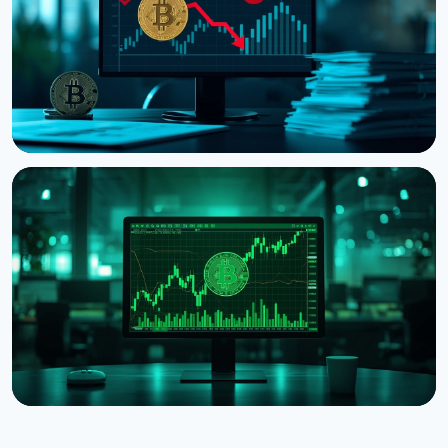
5 серпня 2026 р.
4 хв читання
НОВИНА
Strategy отримала збиток $8,22 млрд у другому
кварталі через падіння Bitcoin
31 липня 2026 р.
5 хв читання
НОВИНА