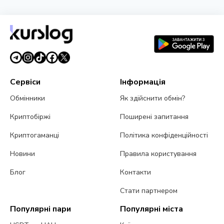
Strategy представила Net Bitcoin Per Share: нову
метрику для оцінки біткоїн-резерву
26 липня 2026 р.
4 хв читання
Сервіси
Інформація
Обмінники
Як здійснити обмін?
Криптобіржі
Поширені запитання
Криптогаманці
Політика конфіденційності
Новини
Правила користування
Блог
Контакти
Стати партнером
Популярні пари
Популярні міста