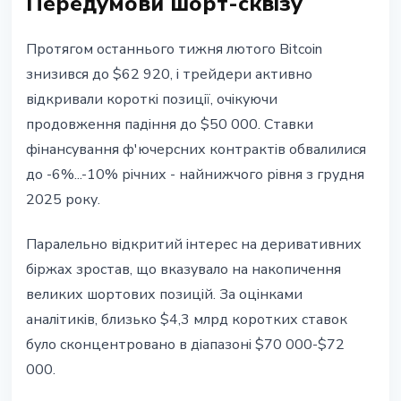
Передумови шорт-сквізу
Протягом останнього тижня лютого Bitcoin
знизився до $62 920, і трейдери активно
відкривали короткі позиції, очікуючи
продовження падіння до $50 000. Ставки
фінансування ф'ючерсних контрактів обвалилися
до -6%...-10% річних - найнижчого рівня з грудня
2025 року.
Паралельно відкритий інтерес на деривативних
біржах зростав, що вказувало на накопичення
великих шортових позицій. За оцінками
аналітиків, близько $4,3 млрд коротких ставок
було сконцентровано в діапазоні $70 000-$72
000.