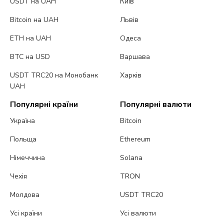
USDT на UAH
Київ
Bitcoin на UAH
Львів
ETH на UAH
Одеса
BTC на USD
Варшава
USDT TRC20 на Монобанк
Харків
UAH
Популярні країни
Популярні валюти
Україна
Bitcoin
Польща
Ethereum
Німеччина
Solana
Чехія
TRON
Молдова
USDT TRC20
Усі країни
Усі валюти