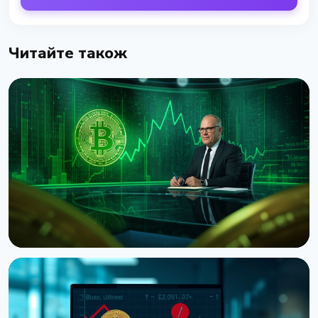
Читайте також
НОВИНА
Ведучий CNBC Джим Крамер продає Bitcoin через
квантову загрозу від IBM