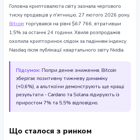
BITCOIN
Головна криптовалюта світу зазнала чергового
Bitcoin впав нижче $66 тисяч на
тиску продавців у п'ятницю, 27 лютого 2026 року.
тлі відкату Nvidia
Bitcoin
торгувався на рівні $67 766, втративши
1,5% за останні 24 години. Хвиля розпродажів
27 лютого 2026 р.
2 хв читання
охопила крипторинок слідом за падінням індексу
Наталія Дорофєєва
Nasdaq після публікації квартального звіту Nvidia.
Підсумок:
Попри денне зниження, Bitcoin
зберігає позитивну тижневу динаміку
(+0,6%), а альткоїни демонструють ще кращі
результати - Cardano та Solana лідирують із
приростом 7% та 5,5% відповідно.
Що сталося з ринком