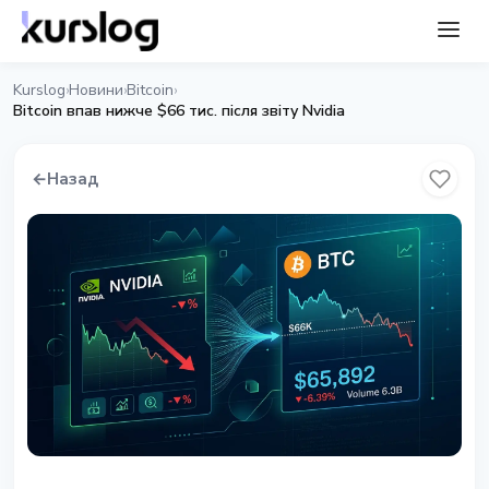
Kurslog
Новини
Bitcoin
›
›
›
Bitcoin впав нижче $66 тис. після звіту Nvidia
←
Назад