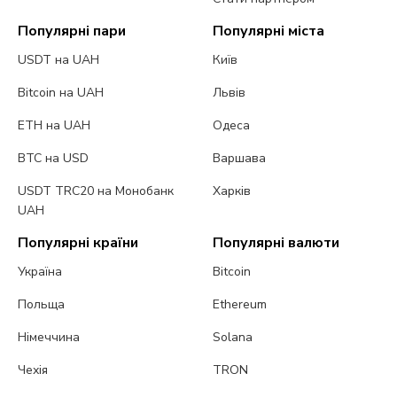
Популярні пари
Популярні міста
USDT на UAH
Київ
Bitcoin на UAH
Львів
ETH на UAH
Одеса
BTC на USD
Варшава
USDT TRC20 на Монобанк
Харків
UAH
Популярні країни
Популярні валюти
Україна
Bitcoin
Польща
Ethereum
Німеччина
Solana
Чехія
TRON