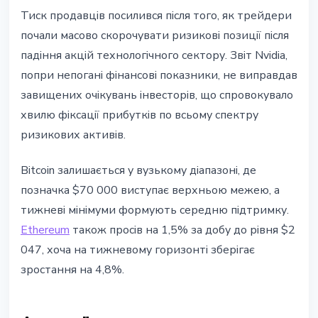
Тиск продавців посилився після того, як трейдери
почали масово скорочувати ризикові позиції після
падіння акцій технологічного сектору. Звіт Nvidia,
попри непогані фінансові показники, не виправдав
завищених очікувань інвесторів, що спровокувало
хвилю фіксації прибутків по всьому спектру
ризикових активів.
Bitcoin залишається у вузькому діапазоні, де
позначка $70 000 виступає верхньою межею, а
тижневі мінімуми формують середню підтримку.
Ethereum
також просів на 1,5% за добу до рівня $2
047, хоча на тижневому горизонті зберігає
зростання на 4,8%.