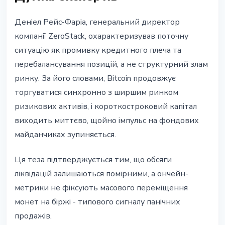
Деніел Рейс-Фаріа, генеральний директор
компанії ZeroStack, охарактеризував поточну
ситуацію як промивку кредитного плеча та
перебалансування позицій, а не структурний злам
ринку. За його словами, Bitcoin продовжує
торгуватися синхронно з ширшим ринком
ризикових активів, і короткостроковий капітал
виходить миттєво, щойно імпульс на фондових
майданчиках зупиняється.
Ця теза підтверджується тим, що обсяги
ліквідацій залишаються помірними, а ончейн-
метрики не фіксують масового переміщення
монет на біржі - типового сигналу панічних
продажів.