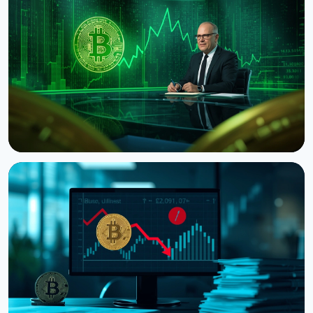
Bitcoin показує death cross попри стрибок до $65
300 на даних США
8 серпня 2026 р.
5 хв читання
НОВИНА
Ведучий CNBC Джим Крамер продає Bitcoin через
квантову загрозу від IBM
5 серпня 2026 р.
4 хв читання