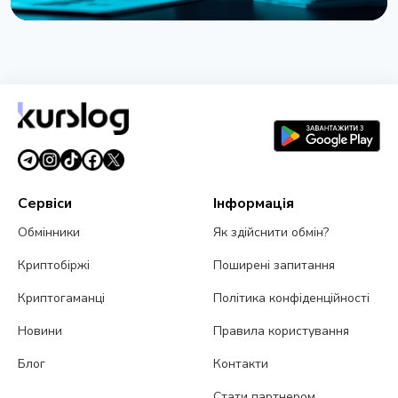
НОВИНА
Strategy отримала збиток $8,22 млрд у другому
кварталі через падіння Bitcoin
31 липня 2026 р.
5 хв читання
Сервіси
Інформація
Обмінники
Як здійснити обмін?
Криптобіржі
Поширені запитання
Криптогаманці
Політика конфіденційності
Новини
Правила користування
Блог
Контакти
Стати партнером