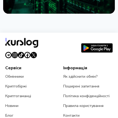
НОВИНА
Lido почала консолідацію $16,5 млрд
застейканого ETH на Ethereum
27 липня 2026 р.
3 хв читання
Сервіси
Інформація
Обмінники
Як здійснити обмін?
Криптобіржі
Поширені запитання
Криптогаманці
Політика конфіденційності
Новини
Правила користування
Блог
Контакти