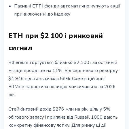
Пасивні ETF і фонди автоматично купують акції
при включенні до індексу
ETH при $2 100 і ринковий
сигнал
Ethereum торгується близько $2 100 і за останній
місяць просів ще на 11%. Від серпневого рекорду
$4 946 відстань склала 58%. Саме в цій зоні
BitMine наростила позицію максимально за 2026
рік.
Стейкінговий дохід $276 млн на рік, ціль у 5%
обігового запасу і приплив від Russell 1000 дають
конкретну фінансову логіку. Для ринку ці дії