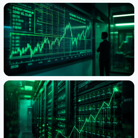
НОВИНА
Ethereum хоче обнулити винагороду за стейкінг,
коли застейкають половину монет
5 серпня 2026 р.
6 хв читання
НОВИНА
BitMine наблизилася до 5% пропозиції Ethereum,
резерв сягнув $11,8 млрд
28 липня 2026 р.
5 хв читання