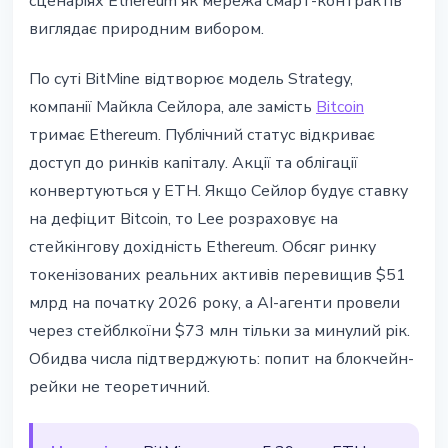
сценаріях Ethereum як мережа смарт-контрактів
виглядає природним вибором.
По суті BitMine відтворює модель Strategy,
компанії Майкла Сейлора, але замість
Bitcoin
тримає Ethereum. Публічний статус відкриває
доступ до ринків капіталу. Акції та облігації
конвертуються у ETH. Якщо Сейлор будує ставку
на дефіцит Bitcoin, то Lee розраховує на
стейкінгову дохідність Ethereum. Обсяг ринку
токенізованих реальних активів перевищив $51
млрд на початку 2026 року, а AI-агенти провели
через стейблкоїни $73 млн тільки за минулий рік.
Обидва числа підтверджують: попит на блокчейн-
рейки не теоретичний.