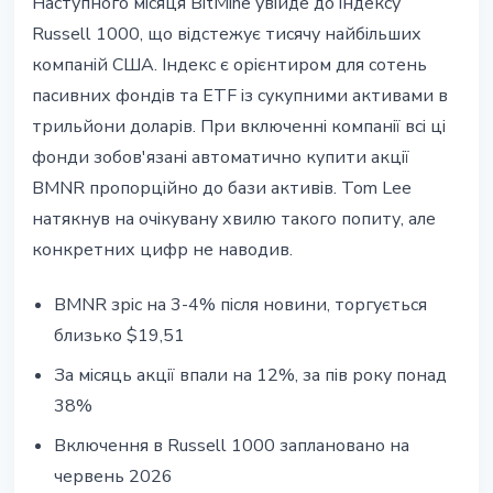
Наступного місяця BitMine увійде до індексу
Russell 1000, що відстежує тисячу найбільших
компаній США. Індекс є орієнтиром для сотень
пасивних фондів та ETF із сукупними активами в
трильйони доларів. При включенні компанії всі ці
фонди зобов'язані автоматично купити акції
BMNR пропорційно до бази активів. Tom Lee
натякнув на очікувану хвилю такого попиту, але
конкретних цифр не наводив.
BMNR зріс на 3-4% після новини, торгується
близько $19,51
За місяць акції впали на 12%, за пів року понад
38%
Включення в Russell 1000 заплановано на
червень 2026