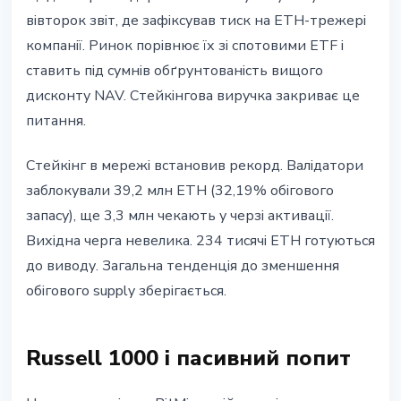
вівторок звіт, де зафіксував тиск на ETH-трежері
компанії. Ринок порівнює їх зі спотовими ETF і
ставить під сумнів обґрунтованість вищого
дисконту NAV. Стейкінгова виручка закриває це
питання.
Стейкінг в мережі встановив рекорд. Валідатори
заблокували 39,2 млн ETH (32,19% обігового
запасу), ще 3,3 млн чекають у черзі активації.
Вихідна черга невелика. 234 тисячі ETH готуються
до виводу. Загальна тенденція до зменшення
обігового supply зберігається.
Russell 1000 і пасивний попит