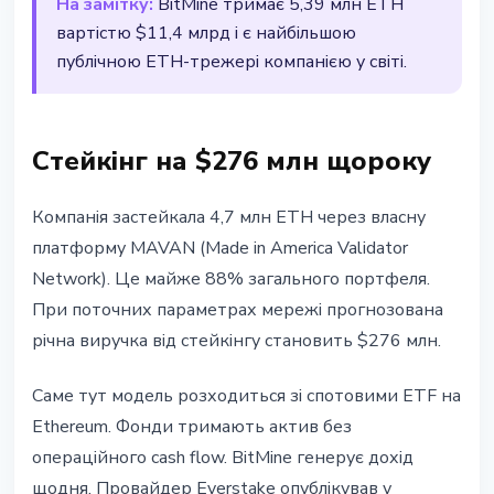
На замітку:
BitMine тримає 5,39 млн ETH
вартістю $11,4 млрд і є найбільшою
публічною ETH-трежері компанією у світі.
Стейкінг на $276 млн щороку
Компанія застейкала 4,7 млн ETH через власну
платформу MAVAN (Made in America Validator
Network). Це майже 88% загального портфеля.
При поточних параметрах мережі прогнозована
річна виручка від стейкінгу становить $276 млн.
Саме тут модель розходиться зі спотовими ETF на
Ethereum. Фонди тримають актив без
операційного cash flow. BitMine генерує дохід
щодня. Провайдер Everstake опублікував у