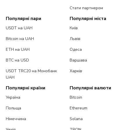
Стати партнером
Популярні пари
Популярні міста
USDT на UAH
Київ
Bitcoin на UAH
Львів
ETH на UAH
Одеса
BTC на USD
Варшава
USDT TRC20 на Монобанк
Харків
UAH
Популярні країни
Популярні валюти
Україна
Bitcoin
Польща
Ethereum
Німеччина
Solana
Чехія
TRON