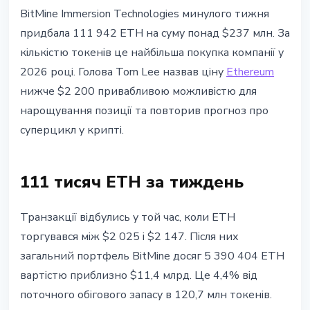
ETHEREUM
BitMine Immersion Technologies минулого тижня
BitMine купила 112 тис. ETH: Tom
придбала 111 942 ETH на суму понад $237 млн. За
Lee прогнозує суперцикл для
кількістю токенів це найбільша покупка компанії у
Ethereum
2026 році. Голова Tom Lee назвав ціну
Ethereum
нижче $2 200 привабливою можливістю для
27 травня 2026 р.
3 хв читання
нарощування позиції та повторив прогноз про
Наталія Дорофєєва
суперцикл у крипті.
111 тисяч ETH за тиждень
Транзакції відбулись у той час, коли ETH
торгувався між $2 025 і $2 147. Після них
загальний портфель BitMine досяг 5 390 404 ETH
вартістю приблизно $11,4 млрд. Це 4,4% від
поточного обігового запасу в 120,7 млн токенів.