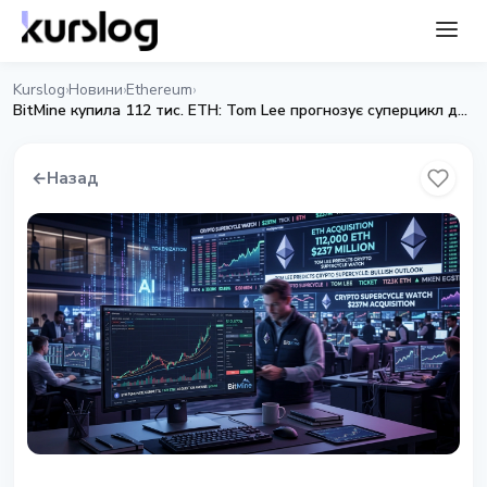
Kurslog
Новини
Ethereum
›
›
›
BitMine купила 112 тис. ETH: Tom Lee прогнозує суперцикл для Ethereum
←
Назад