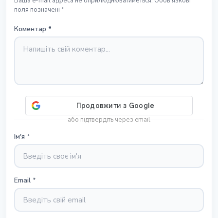
Ваша e-mail адреса не оприлюднюватиметься. Обов'язкові
поля позначені *
Коментар
*
або підтвердіть через email
Ім'я
*
Email
*