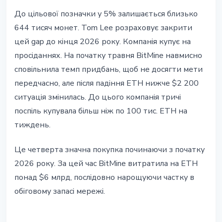
До цільової позначки у 5% залишається близько
644 тисяч монет. Tom Lee розраховує закрити
цей gap до кінця 2026 року. Компанія купує на
просіданнях. На початку травня BitMine навмисно
сповільнила темп придбань, щоб не досягти мети
передчасно, але після падіння ETH нижче $2 200
ситуація змінилась. До цього компанія тричі
поспіль купувала більш ніж по 100 тис. ETH на
тиждень.
Це четверта значна покупка починаючи з початку
2026 року. За цей час BitMine витратила на ETH
понад $6 млрд, послідовно нарощуючи частку в
обіговому запасі мережі.